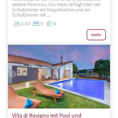
weitere Personen. Das Haus verfügt über vier
Schlafzimmer mit Doppelbetten und ein
Schlafzimmer mit ...
1-12
5
6
mehr
1
/
40
Villa di Rovigno mit Pool und