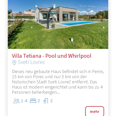
1
/
31
Villa Tetiana - Pool und Whirlpool
Sveti Lovrec
Dieses neu gebaute Haus befindet sich in Perini,
15 km von Porec und nur 3 km von der
historischen Stadt Sveti Lovreč entfernt. Das
Haus ist modern eingerichtet und kann bis zu 4
Personen beherbergen...
1-4
2
2
mehr