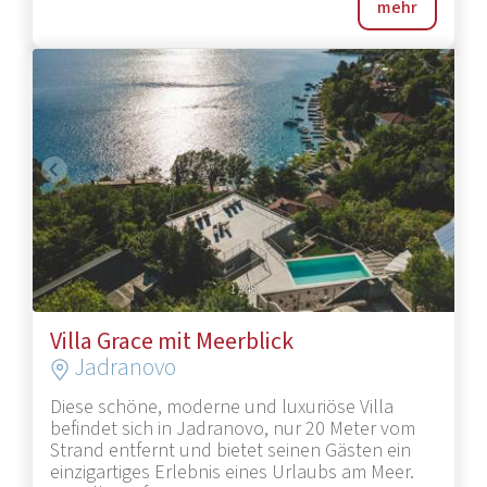
mehr
1
/
48
Villa Grace mit Meerblick
Jadranovo
Diese schöne, moderne und luxuriöse Villa
befindet sich in Jadranovo, nur 20 Meter vom
Strand entfernt und bietet seinen Gästen ein
einzigartiges Erlebnis eines Urlaubs am Meer.