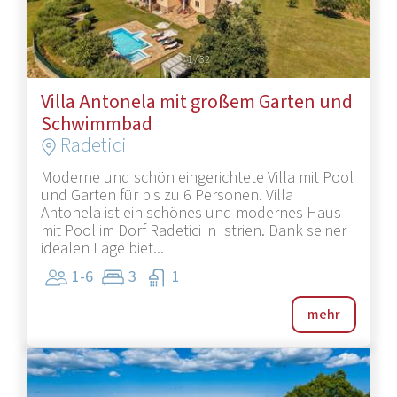
1
/
32
Villa Antonela mit großem Garten und
Schwimmbad
Radetici
Moderne und schön eingerichtete Villa mit Pool
und Garten für bis zu 6 Personen. Villa
Antonela ist ein schönes und modernes Haus
mit Pool im Dorf Radetici in Istrien. Dank seiner
idealen Lage biet...
1-6
3
1
mehr