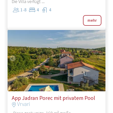
Die Villa verfügt ...
1-8
4
4
mehr
1
/
36
App Jadran Porec mit privatem Pool
Vrvari