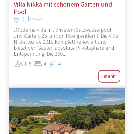
Villa Nikka mit schönem Garten und
Pool
Dubravci
„Moderne Villa mit privatem Salzwasserpool
und Garten, 25 km von Rovinj entfernt. Die Villa
Nikka wurde 2018 komplett renoviert und
bietet den Gästen absolute Privatsphäre und
Entspannung. Die 230...
1-9
4
4
mehr