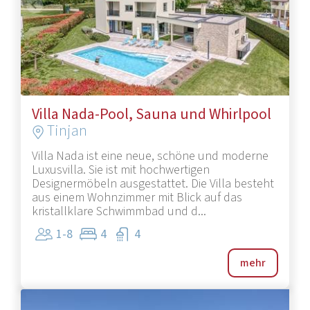
1
/
26
Villa Nada-Pool, Sauna und Whirlpool
Tinjan
Villa Nada ist eine neue, schöne und moderne
Luxusvilla. Sie ist mit hochwertigen
Designermöbeln ausgestattet. Die Villa besteht
aus einem Wohnzimmer mit Blick auf das
kristallklare Schwimmbad und d...
1-8
4
4
mehr