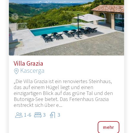
1
/
50
Villa Grazia
Kascerga
„Die Villa Grazia ist ein renoviertes Steinhaus,
das auf einem Hügel liegt und einen
einzigartigen Blick auf das grüne Tal und den
Butoniga-See bietet. Das Ferienhaus Grazia
erstreckt sich über e...
1-6
3
3
mehr