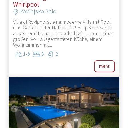
Whirlpool
Rovinjsko Selo
Villa di Rovigno ist eine moderne Villa mit Pool
und Garten in der Nähe von Rovinj. Sie besteht
aus 3 gemütlichen Doppelschlafzimmern, einer
großen, voll ausgestatteten Küche, einem
Wohnzimmer mit...
1-8
3
2
mehr