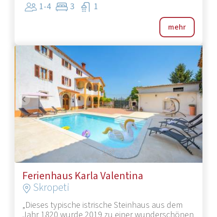
1-4
3
1
mehr
1
/
37
Ferienhaus Karla Valentina
Skropeti
„Dieses typische istrische Steinhaus aus dem
Jahr 1820 wurde 2019 zu einer wunderschönen