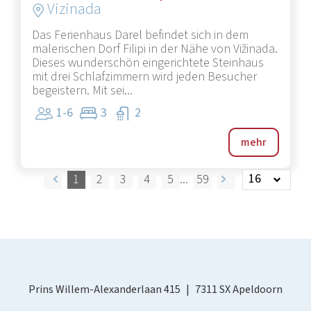
Vizinada
Das Ferienhaus Darel befindet sich in dem
malerischen Dorf Filipi in der Nähe von Vižinada.
Dieses wunderschön eingerichtete Steinhaus
mit drei Schlafzimmern wird jeden Besucher
begeistern. Mit sei...
1-6
3
2
mehr
1
2
3
4
5
59
Prins Willem-Alexanderlaan 415
7311 SX Apeldoorn