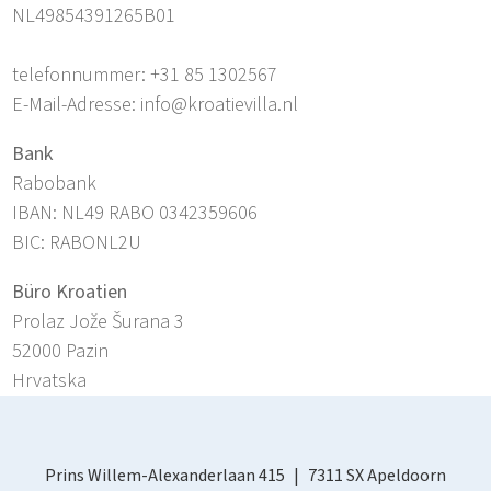
NL49854391265B01
telefonnummer: +31 85 1302567
E-Mail-Adresse: info@kroatievilla.nl
Bank
Rabobank
IBAN: NL49 RABO 0342359606
BIC: RABONL2U
Büro Kroatien
Prolaz Jože Šurana 3
52000 Pazin
Hrvatska
Prins Willem-Alexanderlaan 415
7311 SX Apeldoorn