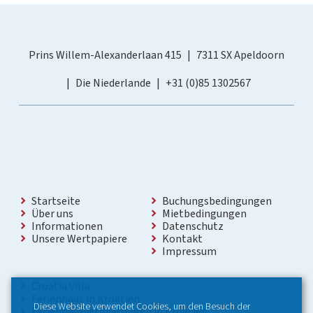
Prins Willem-Alexanderlaan 415
7311 SX Apeldoorn
Die Niederlande
+31 (0)85 1302567
Startseite
Buchungsbedingungen
Über uns
Mietbedingungen
Informationen
Datenschutz
Unsere Wertpapiere
Kontakt
Impressum
Croatia Villa
Ferienhaus in Kroatien
Diese Website verwendet Cookies, um den Besuch der
Ferienhausvermietungen in Kroatien