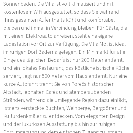
Sonnenbaden. Die Villa ist voll klimatisiert und mit
kostenlosem WiFi ausgestattet, so dass Sie während
Ihres gesamten Aufenthalts kühl und komfortabel
bleiben und immer in Verbindung bleiben. Für Gäste, die
mit einem Elektroauto anreisen, steht eine eigene
Ladestation vor Ort zur Verfügung. Die Villa Mol ist ideal
im ruhigen Dorf Baderna gelegen. Ein Minimarkt für alle
Dinge des täglichen Bedarfs ist nur 200 Meter entfernt,
und ein lokales Restaurant, das köstliche istrische Küche
serviert, liegt nur 500 Meter vom Haus entfernt. Nur eine
kurze Autofahrt trennt Sie von Porečs historischer
Altstadt, lebhaften Cafés und atemberaubenden
Stränden, während die umliegende Region dazu einlädt,
Istriens versteckte Buchten, Weinberge, Bergdörfer und
Kulturdenkmäler zu entdecken. Vom eleganten Design
und der luxuriösen Ausstattung bis hin zur ruhigen
Dorfumgebung und dem einfachen Zugang zu Istriens