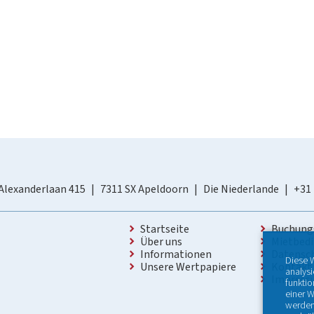
Alexanderlaan 415
7311 SX Apeldoorn
Die Niederlande
+31
Startseite
Buchung
Über uns
Mietbed
Informationen
Datensc
Diese 
Unsere Wertpapiere
Kontakt
analys
Impres
funktio
einer W
werden