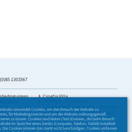
 (0)85 1302567
sbedingungen
Croatia Villa
ingungen
Ferienhaus in Kroatien
hutz
Ferienhausvermietungen in Kroatien
Website verwendet Cookies, um den Besuch der Website zu
Ferienwohnung mit Pool Kroatien
ieren, für Marketingzwecke und um die Website ordnungsgemäß
sum
Ferienvilla in Kroatien
nieren zu lassen. Cookies sind kleine (Text-)Dateien, die beim Besuch
Luxusvilla in Kroatien
ebsite im Speicher eines Geräts (Computer, Telefon, Tablet) installiert
Kroatien Villen mit Pool
. Die Cookies können das Gerät nicht beschädigen. Cookies umfassen