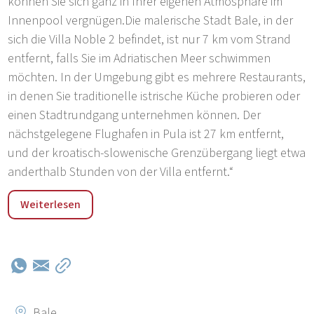
können Sie sich ganz in Ihrer eigenen Atmosphäre im
Innenpool vergnügen.Die malerische Stadt Bale, in der
sich die Villa Noble 2 befindet, ist nur 7 km vom Strand
entfernt, falls Sie im Adriatischen Meer schwimmen
möchten. In der Umgebung gibt es mehrere Restaurants,
in denen Sie traditionelle istrische Küche probieren oder
einen Stadtrundgang unternehmen können. Der
nächstgelegene Flughafen in Pula ist 27 km entfernt,
und der kroatisch-slowenische Grenzübergang liegt etwa
anderthalb Stunden von der Villa entfernt.“
„Die Stadt Bale, die auf einer Höhe von 140 Metern über
Weiterlesen
dem Meeresspiegel liegt, befindet sich am Schnittpunkt
der Straßen nach Rovinj, Pula und Triest, nur 5 Kilometer
vom Meer entfernt. Die Stadt selbst entwickelte sich im
15. Jahrhundert um die mittelalterliche Burg der
Familien Soardo und Bembo herum und wird in den
frühesten schriftlichen Quellen als die römische Siedlung
Bale