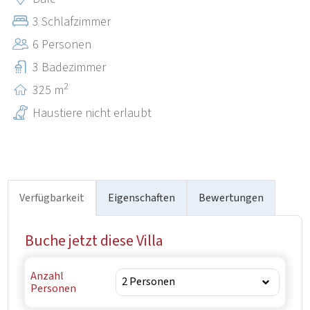
Castrum Vallis erwähnt. Der Bembo-Palast wurde
3 Schlafzimmer
kürzlich vollständig restauriert, in der Nähe befindet sich
6 Personen
ein schönes Beispiel für eine städtische Loggia, während
das Stadtzentrum unter Denkmalschutz steht.“
3 Badezimmer
2
325 m
Haustiere nicht erlaubt
Verfügbarkeit
Eigenschaften
Bewertungen
Buche jetzt diese Villa
Anzahl
Personen