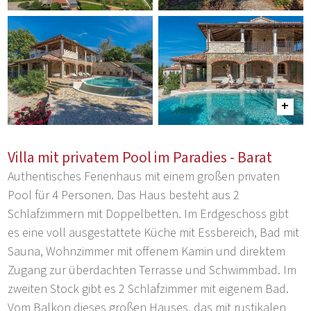
Villa mit privatem Pool im Paradies - Barat
Authentisches Ferienhaus mit einem großen privaten
Pool für 4 Personen. Das Haus besteht aus 2
Schlafzimmern mit Doppelbetten. Im Erdgeschoss gibt
es eine voll ausgestattete Küche mit Essbereich, Bad mit
Sauna, Wohnzimmer mit offenem Kamin und direktem
Zugang zur überdachten Terrasse und Schwimmbad. Im
zweiten Stock gibt es 2 Schlafzimmer mit eigenem Bad.
Vom Balkon dieses großen Hauses, das mit rustikalen