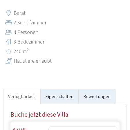
(Porec, Rovinj, Vrsar) zieht es viele Touristen und
Naturliebhaber an. Für Radfahrer gibt es in der Nähe
Barat
viele markierte Radwege, die die berühmten historischen
2 Schlafzimmer
Städte Istriens miteinander verbinden.
4 Personen
3 Badezimmer
2
240 m
Haustiere erlaubt
Verfügbarkeit
Eigenschaften
Bewertungen
Buche jetzt diese Villa
Anzahl