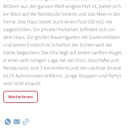
Möbeln aus der ganzen Welt eingerichtet ist, bietet sich
ein Blick auf die Westküste Istriens und das Meer in der
Ferne. Das Haus bietet auch einen Pool (50 m2) mit
Liegestühlen. Ein privater Parkplatz befindet sich vor
dem Haus. Ein großer Bauerngarten mit Gartenmöbeln
und einem Esstisch im Schatten der Eichen wird die
Gäste begeistern. Die Villa liegt auf einem sanften Hügel,
in einer sehr ruhigen Lage mit viel Grün. Geschäfte und
Restaurants sind 5 km entfernt und der nächste Strand
ist 25 Autominuten entfernt. Junge Gruppen und Partys
sind nicht erlaubt
Barat ist ein kleines Dorf auf einer Anhöhe im zentralen
Weiterlesen
Teil Istriens, das einen schönen Blick auf die
umliegenden Orte und das Meer in der Ferne bietet.
Aufgrund seiner idealen Lage und der guten
Verkehrsanbindung an die Städte der Westküste Istriens