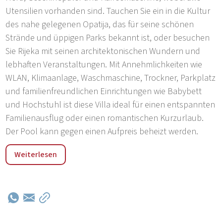
Utensilien vorhanden sind. Tauchen Sie ein in die Kultur
des nahe gelegenen Opatija, das für seine schönen
Strände und üppigen Parks bekannt ist, oder besuchen
Sie Rijeka mit seinen architektonischen Wundern und
lebhaften Veranstaltungen. Mit Annehmlichkeiten wie
WLAN, Klimaanlage, Waschmaschine, Trockner, Parkplatz
und familienfreundlichen Einrichtungen wie Babybett
und Hochstuhl ist diese Villa ideal für einen entspannten
Familienausflug oder einen romantischen Kurzurlaub.
Der Pool kann gegen einen Aufpreis beheizt werden.
Das Dorf Brest liegt in einer malerischen Gegend in der
Weiterlesen
Nähe der Učka, einem Gebirgszug im Nordwesten
Kroatiens. Das kleine Dorf strahlt eine friedliche,
ländliche Atmosphäre aus und ist von unberührter
Natur, üppigen Wäldern und einem atemberaubenden
Blick auf den Gipfel des Učka-Gebirges umgeben. Brest