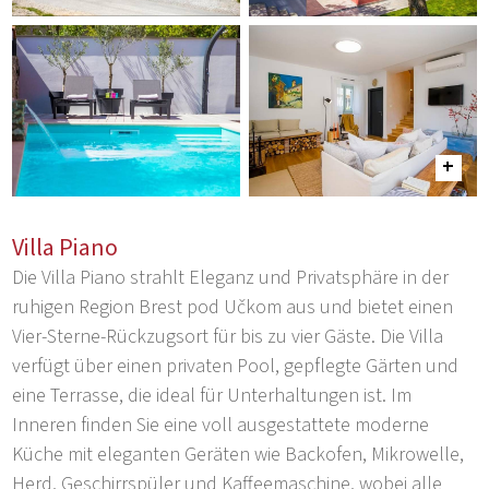
Villa Piano
Die Villa Piano strahlt Eleganz und Privatsphäre in der
ruhigen Region Brest pod Učkom aus und bietet einen
Vier-Sterne-Rückzugsort für bis zu vier Gäste. Die Villa
verfügt über einen privaten Pool, gepflegte Gärten und
eine Terrasse, die ideal für Unterhaltungen ist. Im
Inneren finden Sie eine voll ausgestattete moderne
Küche mit eleganten Geräten wie Backofen, Mikrowelle,
Herd, Geschirrspüler und Kaffeemaschine, wobei alle