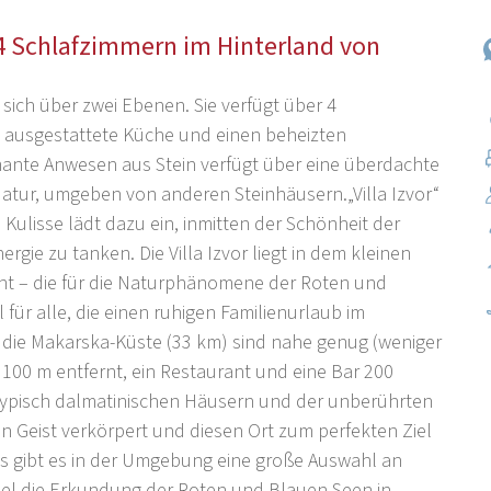
t 4 Schlafzimmern im Hinterland von
t sich über zwei Ebenen. Sie verfügt über 4
l ausgestattete Küche und einen beheizten
mante Anwesen aus Stein verfügt über eine überdachte
Natur, umgeben von anderen Steinhäusern.„Villa Izvor“
 Kulisse lädt dazu ein, inmitten der Schönheit der
ie zu tanken. Die Villa Izvor liegt in dem kleinen
ernt – die für die Naturphänomene der Roten und
 für alle, die einen ruhigen Familienurlaub im
 die Makarska-Küste (33 km) sind nahe genug (weniger
 100 m entfernt, ein Restaurant und eine Bar 200
typisch dalmatinischen Häusern und der unberührten
n Geist verkörpert und diesen Ort zum perfekten Ziel
s gibt es in der Umgebung eine große Auswahl an
iel die Erkundung der Roten und Blauen Seen in