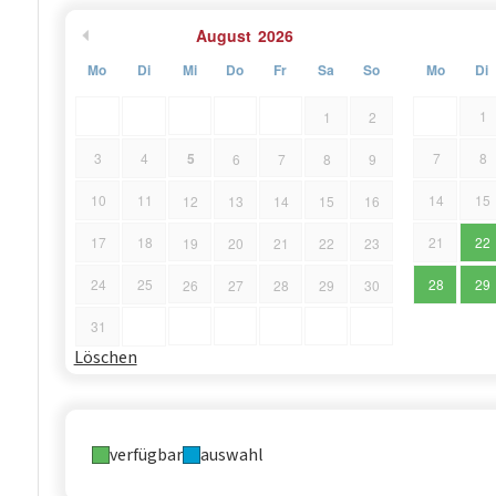
Herzegowina erkunden: den berühmten Wallfahrtsort Me
August
2026
Mostar mit seiner ikonischen Brücke, die beide etwa 1 
Mo
Di
Mi
Do
Fr
Sa
So
Mo
Di
diese wunderschön eingerichtete Steinvilla, die Villa I
in dieser gut ausgestatteten Unterkunft in ruhiger Lage.
1
1
2
5
3
4
7
8
6
7
8
9
10
11
14
15
12
13
14
15
16
17
18
21
22
19
20
21
22
23
24
25
28
29
26
27
28
29
30
31
Löschen
verfügbar
auswahl