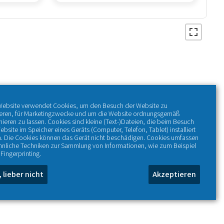
Website verwendet Cookies, um den Besuch der Website zu
ieren, für Marketingzwecke und um die Website ordnungsgemäß
nieren zu lassen. Cookies sind kleine (Text-)Dateien, die beim Besuch
ebsite im Speicher eines Geräts (Computer, Telefon, Tablet) installiert
. Die Cookies können das Gerät nicht beschädigen. Cookies umfassen
hnliche Techniken zur Sammlung von Informationen, wie zum Beispiel
Fingerprinting.
, lieber nicht
Akzeptieren