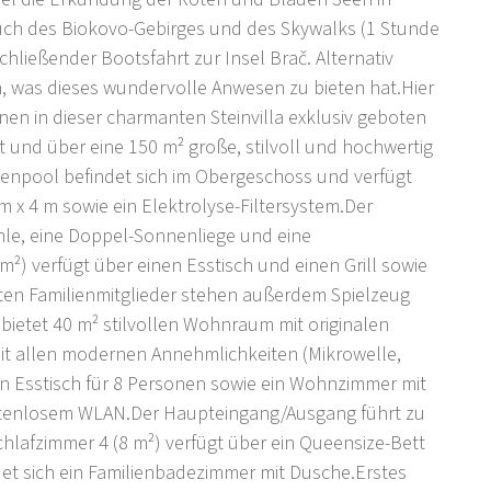
uch des Biokovo-Gebirges und des Skywalks (1 Stunde
hließender Bootsfahrt zur Insel Brač. Alternativ
, was dieses wundervolle Anwesen zu bieten hat.Hier
hnen in dieser charmanten Steinvilla exklusiv geboten
t und über eine 150 m² große, stilvoll und hochwertig
enpool befindet sich im Obergeschoss und verfügt
m x 4 m sowie ein Elektrolyse-Filtersystem.Der
le, eine Doppel-Sonnenliege und eine
) verfügt über einen Esstisch und einen Grill sowie
sten Familienmitglieder stehen außerdem Spielzeug
bietet 40 m² stilvollen Wohnraum mit originalen
it allen modernen Annehmlichkeiten (Mikrowelle,
n Esstisch für 8 Personen sowie ein Wohnzimmer mit
ostenlosem WLAN.Der Haupteingang/Ausgang führt zu
Schlafzimmer 4 (8 m²) verfügt über ein Queensize-Bett
det sich ein Familienbadezimmer mit Dusche.Erstes