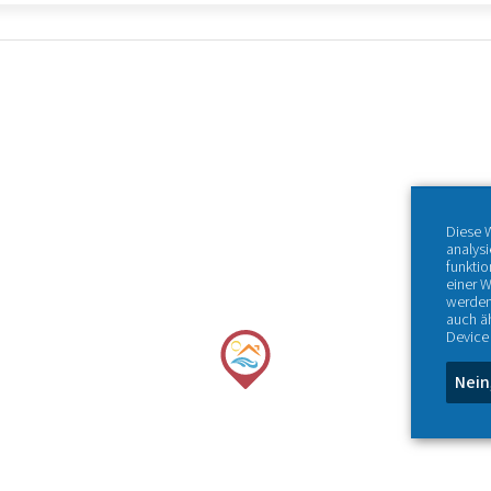
Diese 
analys
funktio
einer W
werden
auch ä
Device 
Nein