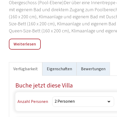
Obergeschoss (Pool-Ebene)Der über eine Innentreppe er
mit eigenem Bad und direktem Zugang zum Poolbereich:
(160 x 200 cm), Klimaanlage und eigenem Bad mit Dusch
Size-Bett (160 x 200 cm), Klimaanlage und eigenem Bad 
Queen-Size-Bett (160 x 200 cm), Klimaanlage und eigen
„Die nächstgelegene Autobahnausfahrt bzw. -auffahrt i
Weiterlesen
entfernt), wodurch verschiedene Ziele bequem zu erreic
von der berühmten Stadt Split entfernt, die für ihre re
Diokletianpalast bekannt ist (88 km über die Autobahn)
Wasserfällen (Skradin) und 2 Stunden und 40 Minuten 
Verfügbarkeit
Eigenschaften
Bewertungen
Biokovo liegt direkt oberhalb von Makarska und eignet 
atemberaubende Ausblicke auf die Inseln und die Küst
Buche jetzt diese Villa
Biokovo, etwa 1 Stunde 30 Minuten Fahrt von der Villa en
vorgespannten Stahlbetonkonstruktion, die sich über 
auf die Makarska-Riviera, die adriatischen Inseln und 
Anzahl Personen
wurde ein gläserner Steg verlegt, der einen Blick aus d
ein einzigartiges Adrenalin-Erlebnis schafft.Sie könn