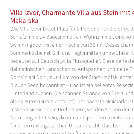
Villa Izvor, Charmante Villa aus Stein mi
Makarska
„Die Villa Izvor bietet Platz für 8 Personen und erstreck
Schlafzimmer, 4 Badezimmer, ein Wohnzimmer, eine vol
Swimmingpool mit einer Fläche von 38 m². Dieses char
Sommerküche mit Grill und liegt inmitten unberührter 
bedeutet auf Deutsch „Villa Flussquelle“. Diese perfekte
dalmatinischen Landschaft zu entspannen und neue Energ
Dorf Vinjani Donji, nur 4 km von der Stadt Imotski entf
Blauen Seen bekannt ist – und ist ein beliebtes Reiseziel
Hinterland suchen. Die schönen Strände von Brela und
als 40 Autominuten entfernt). Der nächste Minimarkt ist
m.Wenn Sie sich dem Dorf nähern, werden Sie von den 
Natur begeistert sein, die den entspannten mediterrane
für einen unvergesslichen Urlaub macht. Darüber hinau
sehenswerten Orten und Ausflugszielen, wie zum Beisp