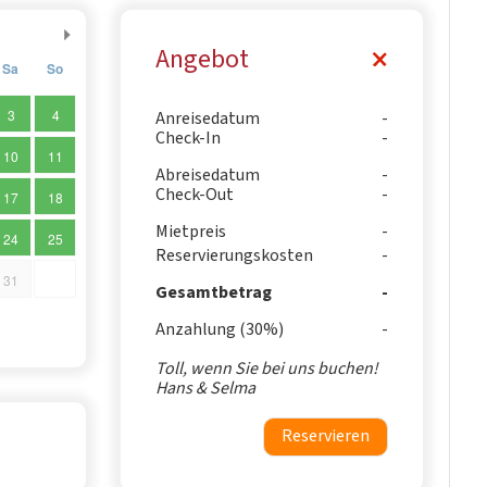
Angebot
Sa
So
3
4
Anreisedatum
Check-In
10
11
Abreisedatum
Check-Out
17
18
Mietpreis
24
25
Reservierungskosten
31
Gesamtbetrag
Anzahlung (30%)
Toll, wenn Sie bei uns buchen!
Hans & Selma
Reservieren