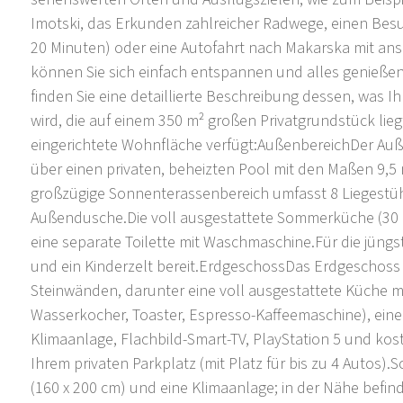
Imotski, das Erkunden zahlreicher Radwege, einen Bes
20 Minuten) oder eine Autofahrt nach Makarska mit ansc
können Sie sich einfach entspannen und alles genießen
finden Sie eine detaillierte Beschreibung dessen, was I
wird, die auf einem 350 m² großen Privatgrundstück lieg
eingerichtete Wohnfläche verfügt:AußenbereichDer Auß
über einen privaten, beheizten Pool mit den Maßen 9,5 
großzügige Sonnenterassenbereich umfasst 8 Liegestüh
Außendusche.Die voll ausgestattete Sommerküche (30 m²
eine separate Toilette mit Waschmaschine.Für die jüng
und ein Kinderzelt bereit.ErdgeschossDas Erdgeschoss 
Steinwänden, darunter eine voll ausgestattete Küche m
Wasserkocher, Toaster, Espresso-Kaffeemaschine), eine
Klimaanlage, Flachbild-Smart-TV, PlayStation 5 und k
Ihrem privaten Parkplatz (mit Platz für bis zu 4 Autos).
(160 x 200 cm) und eine Klimaanlage; in der Nähe befin