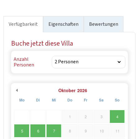
die 28 km entfernt ist, und der nächstgelegene
Flughafen ist Split, der 49 km von der Villa entfernt liegt.“
Verfügbarkeit
Eigenschaften
Bewertungen
Buche jetzt diese Villa
Anzahl
Personen
Oktober
2026
Mo
Di
Mi
Do
Fr
Sa
So
1
2
3
4
5
6
7
8
9
10
11