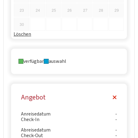
23
24
25
26
27
28
29
30
Löschen
verfügbar
auswahl
Angebot
Anreisedatum
Check-In
Abreisedatum
Check-Out