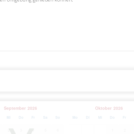
mit Blick auf die Insel Brač, ist diese Villa wirklich
ulturelle Schönheit der Gespanschaft Split-Dalmatien
ere Restaurants mit lokaler Küche. Der Flughafen in
die Sie auf die Insel Brač bringt.
September
2026
Oktober
2026
Mi
Do
Fr
Sa
So
Mo
Di
Mi
Do
Fr
2
3
4
5
6
1
2