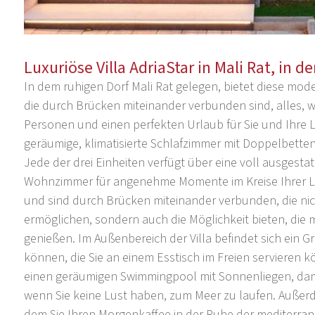
Luxuriöse Villa AdriaStar in Mali Rat, in 
In dem ruhigen Dorf Mali Rat gelegen, bietet diese mode
die durch Brücken miteinander verbunden sind, alles, wa
Personen und einen perfekten Urlaub für Sie und Ihre L
geräumige, klimatisierte Schlafzimmer mit Doppelbett
Jede der drei Einheiten verfügt über eine voll ausgest
Wohnzimmer für angenehme Momente im Kreise Ihrer Li
und sind durch Brücken miteinander verbunden, die nich
ermöglichen, sondern auch die Möglichkeit bieten, di
genießen. Im Außenbereich der Villa befindet sich ein Gr
können, die Sie an einem Esstisch im Freien servieren k
einen geräumigen Swimmingpool mit Sonnenliegen, dami
wenn Sie keine Lust haben, zum Meer zu laufen. Außerd
dem Sie Ihren Morgenkaffee in der Ruhe der mediterr