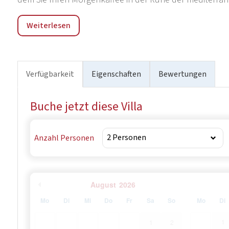
Nur 5 Kilometer von Omiš und 50 Meter vom Meer entfernt, 
Weiterlesen
ein Traum. Neben der Möglichkeit, die natürliche und k
zu erkunden, finden Sie in der Nähe der Villa auch mehr
Split ist nur 20 Kilometer entfernt, ebenso wie die Fähre, 
Verfügbarkeit
Eigenschaften
Bewertungen
Buche jetzt diese Villa
Anzahl Personen
August
2026
Mo
Di
Mi
Do
Fr
Sa
So
Mo
Di
1
1
2