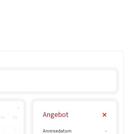
Angebot
Sa
So
3
4
Anreisedatum