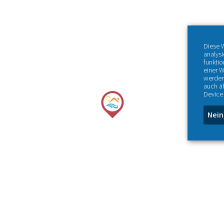
Diese 
analys
funktio
einer W
werden
auch ä
Device 
Nein