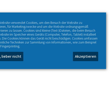
Website verwendet Cookies, um den Besuch der Website zu
ieren, für Marketingzwecke und um die Website ordnungsgemäß
nieren zu lassen. Cookies sind kleine (Text-)Dateien, die beim Besuch
ebsite im Speicher eines Geräts (Computer, Telefon, Tablet) installiert
. Die Cookies können das Gerät nicht beschädigen. Cookies umfassen
hnliche Techniken zur Sammlung von Informationen, wie zum Beispiel
Fingerprinting.
, lieber nicht
Akzeptieren