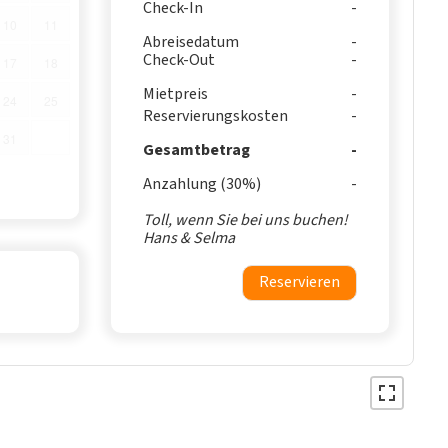
Check-In
10
11
Abreisedatum
Check-Out
17
18
Mietpreis
24
25
Reservierungskosten
31
Gesamtbetrag
Anzahlung (30%)
Toll, wenn Sie bei uns buchen!
Hans & Selma
Reservieren