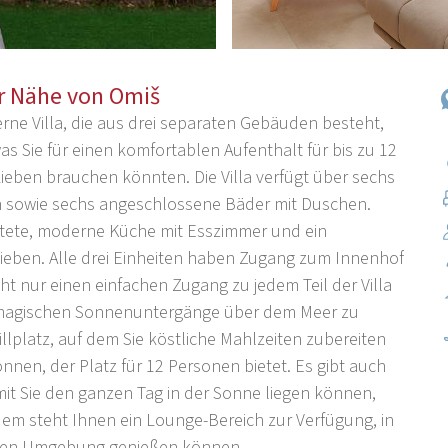
der Nähe von Omiš
rne Villa, die aus drei separaten Gebäuden besteht,
s Sie für einen komfortablen Aufenthalt für bis zu 12
ieben brauchen könnten. Die Villa verfügt über sechs
en sowie sechs angeschlossene Bäder mit Duschen.
attete, moderne Küche mit Esszimmer und ein
eben. Alle drei Einheiten haben Zugang zum Innenhof
t nur einen einfachen Zugang zu jedem Teil der Villa
e magischen Sonnenuntergänge über dem Meer zu
illplatz, auf dem Sie köstliche Mahlzeiten zubereiten
önnen, der Platz für 12 Personen bietet. Es gibt auch
t Sie den ganzen Tag in der Sonne liegen können,
em steht Ihnen ein Lounge-Bereich zur Verfügung, in
anen Umgebung genießen können.