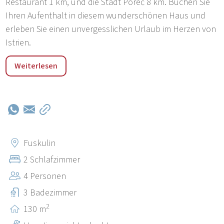
Restaurant 1 km, und die Stadt Poreč 8 km. Buchen Sie
Ihren Aufenthalt in diesem wunderschönen Haus und
erleben Sie einen unvergesslichen Urlaub im Herzen von
Istrien.
Fuškulin ist ein bezauberndes Dorf im Herzen Istriens,
Weiterlesen
das für seine ruhige Atmosphäre und die wunderschöne
Naturlandschaft bekannt ist. Umgeben von Weinbergen
und Grünflächen bietet dieses idyllische Dorf einen
perfekten Zufluchtsort für diejenigen, die Entspannung
und ein authentisches Erlebnis der istrischen Lebensart
suchen. Obwohl es seinen traditionellen Charakter
Fuskulin
bewahrt hat, ist Fuškulin nur wenige Kilometer von
2 Schlafzimmer
beliebten touristischen Zielen wie Poreč entfernt, was ein
4 Personen
perfektes Gleichgewicht zwischen Ruhe und
Verfügbarkeit aller notwendigen Einrichtungen bietet.
3 Badezimmer
2
130 m