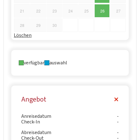
21
22
23
24
25
26
27
28
29
30
Löschen
verfügbar
auswahl
Angebot
Anreisedatum
Check-In
Abreisedatum
Check-Out