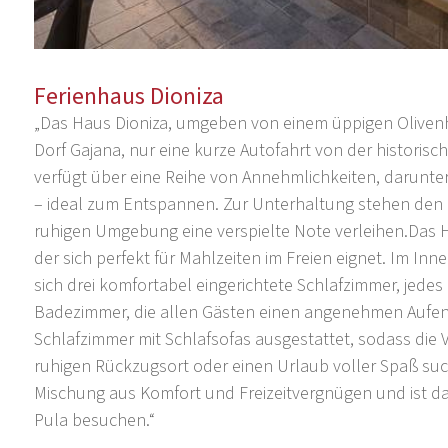
Ferienhaus Dioniza
„Das Haus Dioniza, umgeben von einem üppigen Olivenh
Dorf Gajana, nur eine kurze Autofahrt von der historis
verfügt über eine Reihe von Annehmlichkeiten, darunter
– ideal zum Entspannen. Zur Unterhaltung stehen den G
ruhigen Umgebung eine verspielte Note verleihen.Das Ha
der sich perfekt für Mahlzeiten im Freien eignet. Im Inn
sich drei komfortabel eingerichtete Schlafzimmer, jedes
Badezimmer, die allen Gästen einen angenehmen Aufent
Schlafzimmer mit Schlafsofas ausgestattet, sodass die Vi
ruhigen Rückzugsort oder einen Urlaub voller Spaß such
Mischung aus Komfort und Freizeitvergnügen und ist dam
Pula besuchen.“
„Gajana ist ein beschauliches Städtchen in der Nähe vo