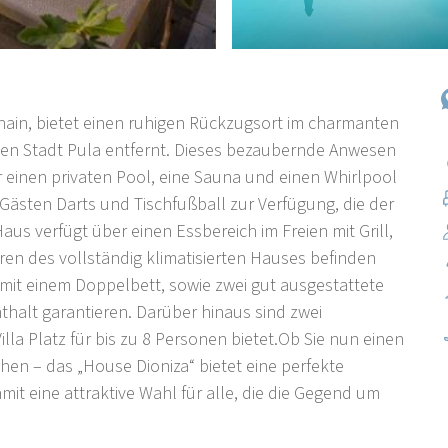
ain, bietet einen ruhigen Rückzugsort im charmanten
chen Stadt Pula entfernt. Dieses bezaubernde Anwesen
 einen privaten Pool, eine Sauna und einen Whirlpool
ästen Darts und Tischfußball zur Verfügung, die der
us verfügt über einen Essbereich im Freien mit Grill,
eren des vollständig klimatisierten Hauses befinden
 mit einem Doppelbett, sowie zwei gut ausgestattete
halt garantieren. Darüber hinaus sind zwei
lla Platz für bis zu 8 Personen bietet.Ob Sie nun einen
en – das „House Dioniza“ bietet eine perfekte
it eine attraktive Wahl für alle, die die Gegend um
n Vodnjan und nur eine kurze Autofahrt von der