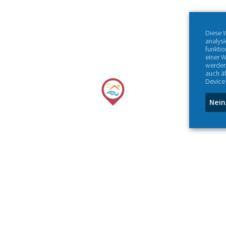
Diese 
analys
funktio
einer W
werden
auch ä
Device 
Nein