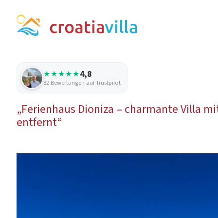
4,8
★★★★★
82 Bewertungen auf Trustpilot
„Ferienhaus Dioniza – charmante Villa mi
entfernt“