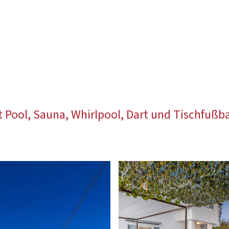
t Pool, Sauna, Whirlpool, Dart und Tischfuß