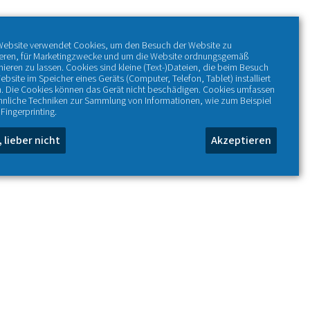
Website verwendet Cookies, um den Besuch der Website zu
ieren, für Marketingzwecke und um die Website ordnungsgemäß
nieren zu lassen. Cookies sind kleine (Text-)Dateien, die beim Besuch
ebsite im Speicher eines Geräts (Computer, Telefon, Tablet) installiert
. Die Cookies können das Gerät nicht beschädigen. Cookies umfassen
hnliche Techniken zur Sammlung von Informationen, wie zum Beispiel
Fingerprinting.
, lieber nicht
Akzeptieren