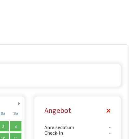
Angebot
Sa
So
3
4
Anreisedatum
Check-In
10
11