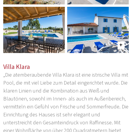
Villa Klara
„Die atemberaubende Villa Klara ist eine istrische Villa mit
Pool, die mit viel Liebe zum Detail eingerichtet wurde. Die
klaren Linien und die Kombination aus Weiß und
Blautönen, sowohl im Innen- als auch im Außenbereich,
vermitteln ein Gefühl von Frische und Sommerfreude. Die
Einrichtung des Hauses ist sehr elegant und
unterstreicht den Gesamteindruck von Raffinesse. Mit
einer Wohnfläche von über 200 Quadratmetern bietet