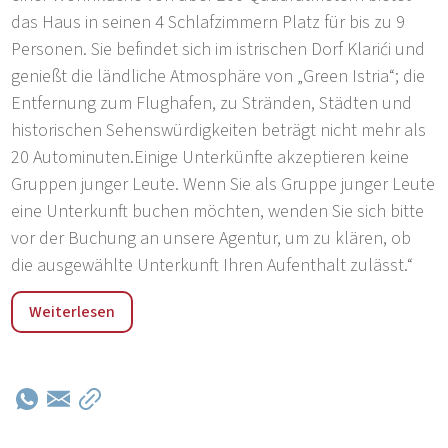
das Haus in seinen 4 Schlafzimmern Platz für bis zu 9
Personen. Sie befindet sich im istrischen Dorf Klarići und
genießt die ländliche Atmosphäre von „Green Istria“; die
Entfernung zum Flughafen, zu Stränden, Städten und
historischen Sehenswürdigkeiten beträgt nicht mehr als
20 Autominuten.Einige Unterkünfte akzeptieren keine
Gruppen junger Leute. Wenn Sie als Gruppe junger Leute
eine Unterkunft buchen möchten, wenden Sie sich bitte
vor der Buchung an unsere Agentur, um zu klären, ob
die ausgewählte Unterkunft Ihren Aufenthalt zulässt.“
„Klarici ist ein hübscher, kleiner und friedlicher Ort in der
Weiterlesen
Nähe der Stadt Svetvincenat. Die gesamte Gemeinde
arbeitet gemeinsam daran, den ländlichen, historischen,
kulturellen und sportlichen Tourismus zu fördern, indem
sie die Vorzüge der Region – ihr einzigartiges Natur-,
Architektur- und Volkserbe – in Verbindung mit der