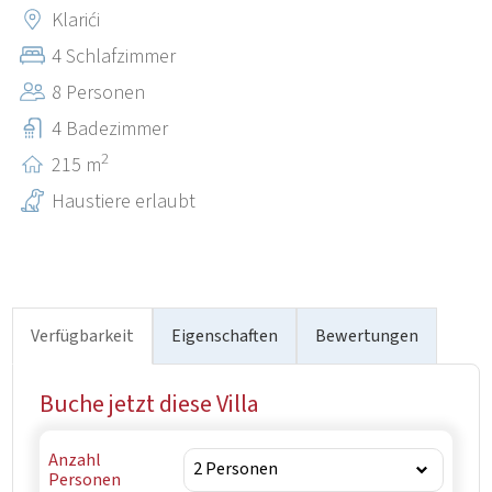
lokalen Küche, der Wein- und Olivenölproduktion sowie
Klarići
interessanten Veranstaltungen nutzt. In Klarići gibt es
4 Schlafzimmer
eine Taverne, die dank ihres Ambientes und ihrer
8 Personen
traditionellen, köstlichen Gerichte in ganz Istrien und
darüber hinaus beliebt ist.“
4 Badezimmer
2
215 m
Haustiere erlaubt
Verfügbarkeit
Eigenschaften
Bewertungen
Buche jetzt diese Villa
Anzahl
Personen