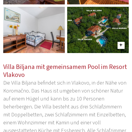
Villa Biljana mit gemeinsamem Pool im Resort
Vlakovo
Die Villa Biljana befindet sich in Vlakovo, in der Nähe von
Koromačno. Das Haus ist umgeben von schöner Natur
auf einem Hügel und kann bis zu 10 Personen
beherbergen. Die Villa besteht aus drei Schlafzimmern
mit Doppelbetten, zwei Schlafzimmern mit Einzelbetten,
einem Wohnzimmer mit Kamin und einer voll
ausgestatteten Küche mit Essbereich. Alle Schlafzimmer