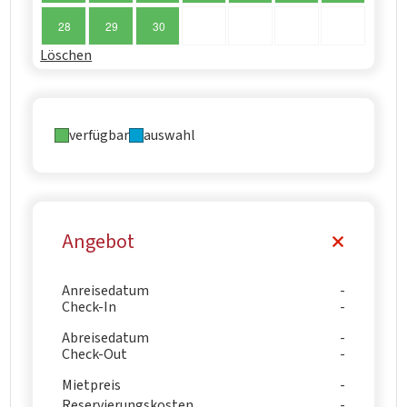
28
29
30
Löschen
verfügbar
auswahl
Angebot
Anreisedatum
Check-In
Abreisedatum
Check-Out
Mietpreis
Reservierungskosten