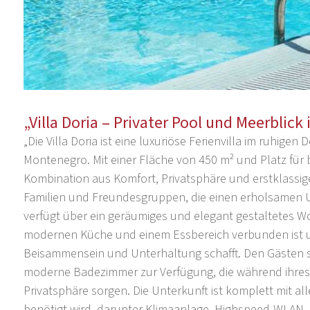
„Villa Doria – Privater Pool und Meerblick
„Die Villa Doria ist eine luxuriöse Ferienvilla im ruhig
Montenegro. Mit einer Fläche von 450 m² und Platz für b
Kombination aus Komfort, Privatsphäre und erstklassige
Familien und Freundesgruppen, die einen erholsamen U
verfügt über ein geräumiges und elegant gestaltetes Wo
modernen Küche und einem Essbereich verbunden ist u
Beisammensein und Unterhaltung schafft. Den Gästen s
moderne Badezimmer zur Verfügung, die während ihres
Privatsphäre sorgen. Die Unterkunft ist komplett mit a
benötigt wird, darunter Klimaanlage, Highspeed-WLAN, 