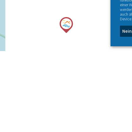
funktio
einer W
werden
auch ä
Device 
Nein