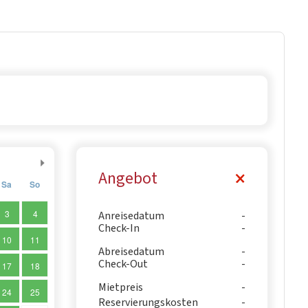
Angebot
Sa
So
3
4
Anreisedatum
Check-In
10
11
Abreisedatum
Check-Out
17
18
Mietpreis
24
25
Reservierungskosten