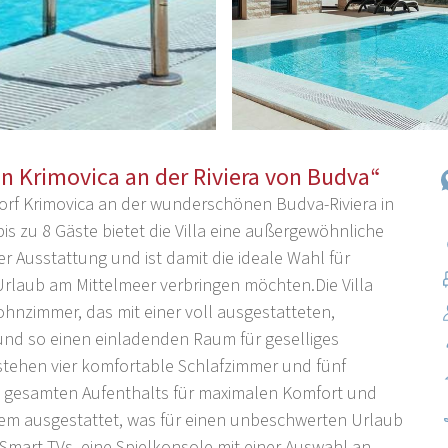
 in Krimovica an der Riviera von Budva“
en Dorf Krimovica an der wunderschönen Budva-Riviera in
is zu 8 Gäste bietet die Villa eine außergewöhnliche
r Ausstattung und ist damit die ideale Wahl für
rlaub am Mittelmeer verbringen möchten.Die Villa
hnzimmer, das mit einer voll ausgestatteten,
nd so einen einladenden Raum für geselliges
tehen vier komfortable Schlafzimmer und fünf
 gesamten Aufenthalts für maximalen Komfort und
llem ausgestattet, was für einen unbeschwerten Urlaub
Smart-TVs, eine Spielkonsole mit einer Auswahl an