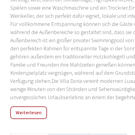
Spielen sowie eine Waschmaschine und ein Trockner.Eine 
Weinkeller, der sich perfekt dafür eignet, lokale und i
Für vollkommene Entspannung können sich die Gäste i
während die Außenbereiche so gestaltet sind, dass sie
Außenbereich ist ein großer privater Swimmingpool v
den perfekten Rahmen für entspannte Tage in der Son
gehören außerdem ein traditioneller Holzkohlegrill und
Familie und Freunden ihre Mahlzeiten genießen können
Kinderspielplatz vergnügen, während auf dem Grundstüc
Verfügung stehen.Die Villa Doria vereint modernen Luxu
wenige Minuten von den Stränden und Sehenswürdigkeite
unvergessliches Urlaubserlebnis an einem der begehrte
„Die Villa Doria liegt im charmanten Dorf Krimovica, ei
Weiterlesen
Riviera, die für ihre natürliche Schönheit, ihre Abges
bekannt ist. Nur eine kurze Autofahrt von einigen der 
Trsteno und Ploče, bietet die Villa die perfekte Balan