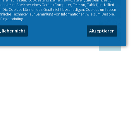
nieren zu lassen. Cookies sind kleine (Text-)Dateien, die beim Besuch
ebsite im Speicher eines Geräts (Computer, Telefon, Tablet) installiert
. Die Cookies können das Gerät nicht beschädigen. Cookies umfassen
hnliche Techniken zur Sammlung von Informationen, wie zum Beispiel
Fingerprinting.
, lieber nicht
Akzeptieren
+
−