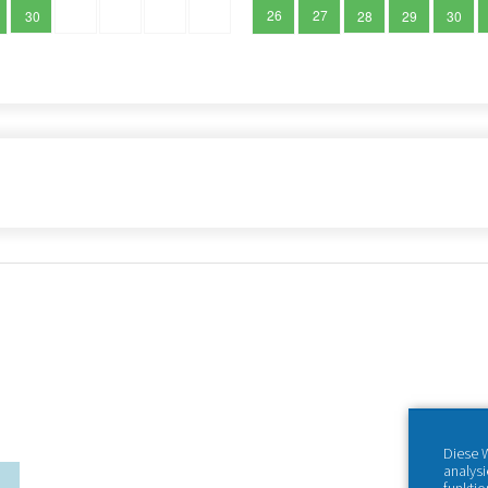
26
27
30
28
29
30
Diese 
analys