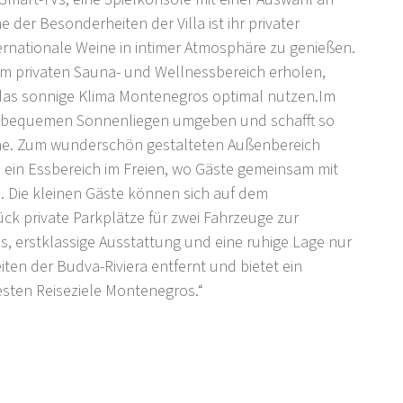
der Besonderheiten der Villa ist ihr privater
nternationale Weine in intimer Atmosphäre zu genießen.
m privaten Sauna- und Wellnessbereich erholen,
 das sonnige Klima Montenegros optimal nutzen.Im
on bequemen Sonnenliegen umgeben und schafft so
ne. Zum wunderschön gestalteten Außenbereich
 ein Essbereich im Freien, wo Gäste gemeinsam mit
. Die kleinen Gäste können sich auf dem
k private Parkplätze für zwei Fahrzeuge zur
s, erstklassige Ausstattung und eine ruhige Lage nur
n der Budva-Riviera entfernt und bietet ein
sten Reiseziele Montenegros.“
ner ruhigen und malerischen Gegend an der Budva-
chiedenheit und ihre atemberaubende Küstenlandschaft
schönsten Strände Montenegros entfernt, darunter Jaz,
ce zwischen Ruhe und guter Anbindung an beliebte