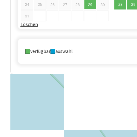
24
25
28
29
26
27
28
29
30
31
Löschen
verfügbar
auswahl