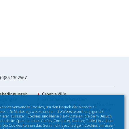
 (0)85 1302567
sbedingungen
Croatia Villa
ingungen
Ferienhaus in Kroatien
hutz
Ferienhausvermietungen in Kroatien
Website verwendet Cookies, um den Besuch der Website zu
Ferienwohnung mit Pool Kroatien
ieren, für Marketingzwecke und um die Website ordnungsgemäß
sum
Ferienvilla in Kroatien
nieren zu lassen. Cookies sind kleine (Text-)Dateien, die beim Besuch
Luxusvilla in Kroatien
ebsite im Speicher eines Geräts (Computer, Telefon, Tablet) installiert
Kroatien Villen mit Pool
. Die Cookies können das Gerät nicht beschädigen. Cookies umfassen