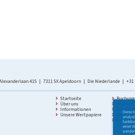
Alexanderlaan 415
7311 SX Apeldoorn
Die Niederlande
+31
Startseite
Buchung
Über uns
Mietbed
Informationen
Datensc
Diese 
Unsere Wertpapiere
Kontakt
analys
Impres
funktio
einer W
werden