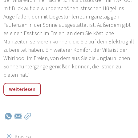
der Villa wird Ihnen sicherlich als Erstes der Infinity-Pool
mit Blick auf die wunderschönen istrischen Hügel ins
Auge fallen, der mit Liegestühlen zum ganztägigen
Faulenzen in der Sonne ausgestattet ist. Außerdem gibt
es einen Esstisch im Freien, an dem Sie köstliche
Mahlzeiten servieren können, die Sie auf dem Elektrogrill
zubereitet haben. Ein weiterer Komfort der Villa ist der
Whirlpool im Freien, von dem aus Sie die unglaublichen
Sonnenuntergänge genießen können, die Istrien zu
bieten hat.“
„Die Villa befindet sich in Krasica, einem ruhigen Ort im
Weiterlesen
Norden Istriens. Die Adria und die Strände sind 15 km
entfernt, während sich in unmittelbarer Nähe der Villa
ausgezeichnete Restaurants befinden, die sowohl
traditionelle als auch moderne istrische Küche anbieten.
Der nächstgelegene Flughafen befindet sich in Pula, 75
km entfernt, während die Grenze zu Slowenien nur 13
Krasica