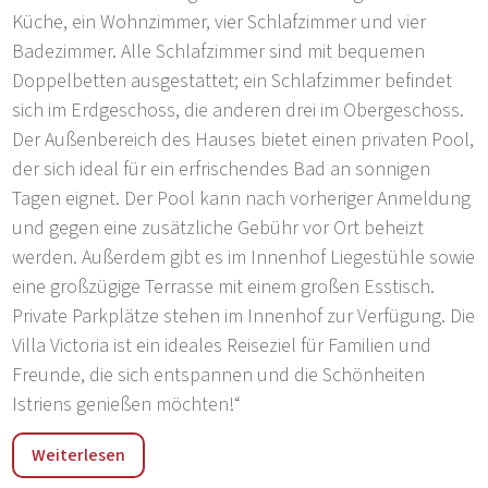
Küche, ein Wohnzimmer, vier Schlafzimmer und vier
Badezimmer. Alle Schlafzimmer sind mit bequemen
Doppelbetten ausgestattet; ein Schlafzimmer befindet
sich im Erdgeschoss, die anderen drei im Obergeschoss.
Der Außenbereich des Hauses bietet einen privaten Pool,
der sich ideal für ein erfrischendes Bad an sonnigen
Tagen eignet. Der Pool kann nach vorheriger Anmeldung
und gegen eine zusätzliche Gebühr vor Ort beheizt
werden. Außerdem gibt es im Innenhof Liegestühle sowie
eine großzügige Terrasse mit einem großen Esstisch.
Private Parkplätze stehen im Innenhof zur Verfügung. Die
Villa Victoria ist ein ideales Reiseziel für Familien und
Freunde, die sich entspannen und die Schönheiten
Istriens genießen möchten!“
„Krnica ist ein wunderschönes Naturgebiet in Kroatien,
Weiterlesen
genauer gesagt in der Region Istrien. Diese Region