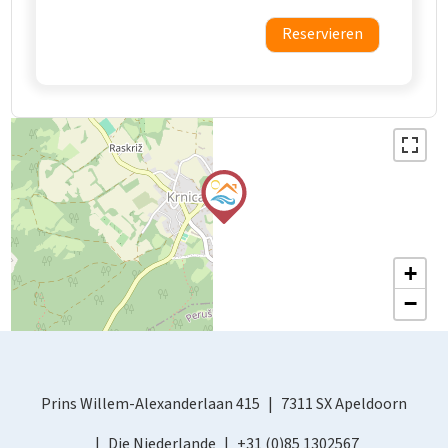
Reservieren
+
−
Prins Willem-Alexanderlaan 415
7311 SX Apeldoorn
Die Niederlande
+31 (0)85 1302567