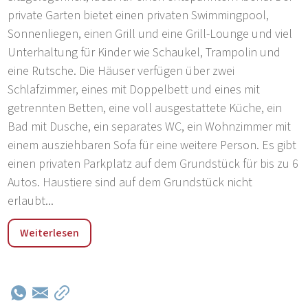
private Garten bietet einen privaten Swimmingpool,
Sonnenliegen, einen Grill und eine Grill-Lounge und viel
Unterhaltung für Kinder wie Schaukel, Trampolin und
eine Rutsche. Die Häuser verfügen über zwei
Schlafzimmer, eines mit Doppelbett und eines mit
getrennten Betten, eine voll ausgestattete Küche, ein
Bad mit Dusche, ein separates WC, ein Wohnzimmer mit
einem ausziehbaren Sofa für eine weitere Person. Es gibt
einen privaten Parkplatz auf dem Grundstück für bis zu 6
Autos. Haustiere sind auf dem Grundstück nicht
erlaubt...
Die mittelalterliche Stadt Labin liegt auf einem Hügel
Weiterlesen
über Rabac. Ihr alter Name Albona wurde erstmals 285
n. Chr. erwähnt. Der Geburtsort von Matthias Flacius
Illyricus, dem Reformator und Mitarbeiter Martin Luthers,
ist heute ein Kultur- und Verwaltungszentrum. Das