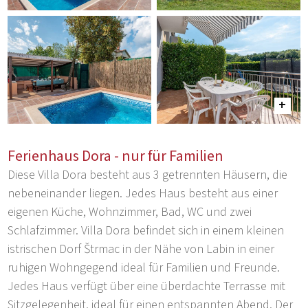
Ferienhaus Dora - nur für Familien
Diese Villa Dora besteht aus 3 getrennten Häusern, die
nebeneinander liegen. Jedes Haus besteht aus einer
eigenen Küche, Wohnzimmer, Bad, WC und zwei
Schlafzimmer. Villa Dora befindet sich in einem kleinen
istrischen Dorf Štrmac in der Nähe von Labin in einer
ruhigen Wohngegend ideal für Familien und Freunde.
Jedes Haus verfügt über eine überdachte Terrasse mit
Sitzgelegenheit, ideal für einen entspannten Abend. Der