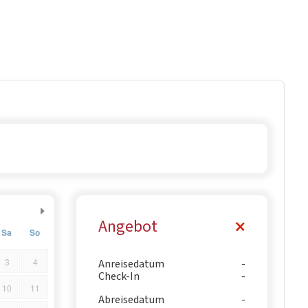
Angebot
Sa
So
3
4
Anreisedatum
Check-In
10
11
Abreisedatum