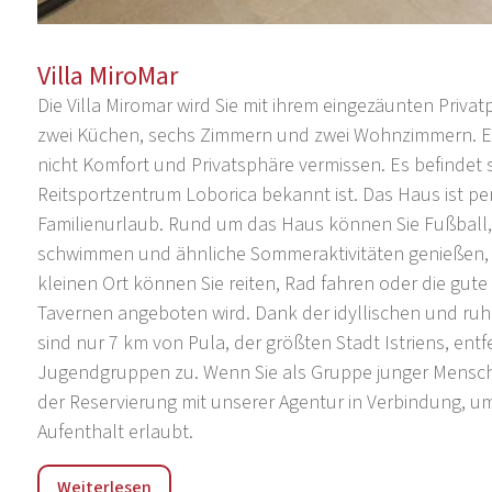
Villa MiroMar
Die Villa Miromar wird Sie mit ihrem eingezäunten Privat
zwei Küchen, sechs Zimmern und zwei Wohnzimmern. Es 
nicht Komfort und Privatsphäre vermissen. Es befindet si
Reitsportzentrum Loborica bekannt ist. Das Haus ist pe
Familienurlaub. Rund um das Haus können Sie Fußball, T
schwimmen und ähnliche Sommeraktivitäten genießen, so
kleinen Ort können Sie reiten, Rad fahren oder die gute 
Tavernen angeboten wird. Dank der idyllischen und ruh
sind nur 7 km von Pula, der größten Stadt Istriens, entf
Jugendgruppen zu. Wenn Sie als Gruppe junger Menschen
der Reservierung mit unserer Agentur in Verbindung, u
Aufenthalt erlaubt.
Loborika ist ein charmantes kleines Dorf in Istrien, nich
Weiterlesen
ruhige Siedlung ist ideal für einen erholsamen Urlaub