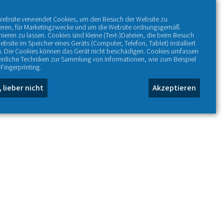
Website verwendet Cookies, um den Besuch der Website zu
ieren, für Marketingzwecke und um die Website ordnungsgemäß
nieren zu lassen. Cookies sind kleine (Text-)Dateien, die beim Besuch
ebsite im Speicher eines Geräts (Computer, Telefon, Tablet) installiert
. Die Cookies können das Gerät nicht beschädigen. Cookies umfassen
hnliche Techniken zur Sammlung von Informationen, wie zum Beispiel
Fingerprinting.
, lieber nicht
Akzeptieren
+