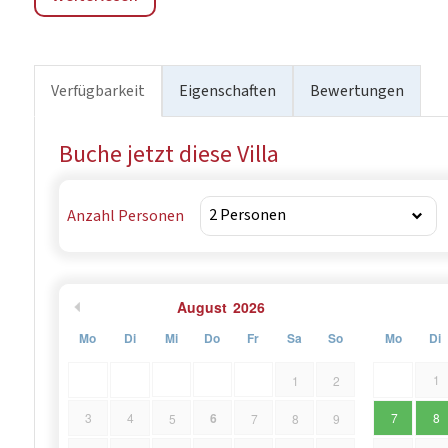
Nähe zu allen wichtigen Attraktionen in Istrien. Umgebe
ein ideales Ziel für Naturliebhaber und Radfahrer. Das Do
Restaurants mit hausgemachter Küche und Weinberge mi
Verfügbarkeit
Eigenschaften
Bewertungen
unvergesslichen Urlaub in Loborika, entdecken Sie die a
eine wunderschöne Umgebung.
Buche jetzt diese Villa
Anzahl Personen
August
2026
Mo
Di
Mi
Do
Fr
Sa
So
Mo
Di
1
1
2
6
3
4
7
8
5
7
8
9