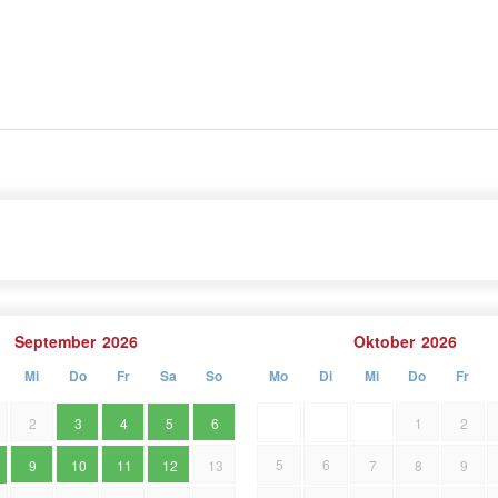
n von natürlicher Schönheit und viel Grün ist Loborika
rf verfügt über traditionelle istrische Häuser, lokale
t erstklassigen Weinen. Genießen Sie einen
uthentische istrische Kultur und tauchen Sie ein in
September
2026
Oktober
2026
Mi
Do
Fr
Sa
So
Mo
Di
Mi
Do
Fr
2
3
4
5
6
1
2
5
6
9
10
11
12
13
7
8
9