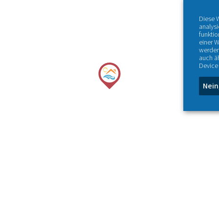
Diese 
analys
funktio
einer W
werden
auch ä
Device 
Nein