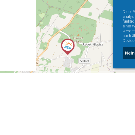
Diese 
analys
funktio
einer W
werden
auch ä
Device 
Nein