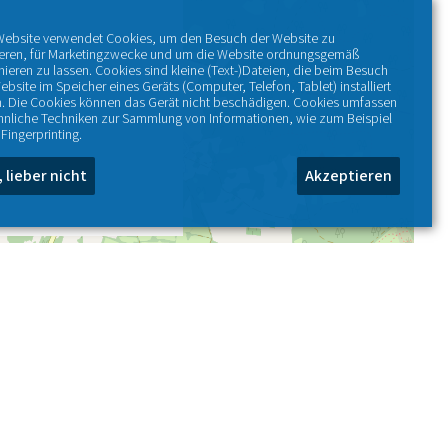
Website verwendet Cookies, um den Besuch der Website zu
ieren, für Marketingzwecke und um die Website ordnungsgemäß
nieren zu lassen. Cookies sind kleine (Text-)Dateien, die beim Besuch
ebsite im Speicher eines Geräts (Computer, Telefon, Tablet) installiert
. Die Cookies können das Gerät nicht beschädigen. Cookies umfassen
hnliche Techniken zur Sammlung von Informationen, wie zum Beispiel
Fingerprinting.
, lieber nicht
Akzeptieren
+