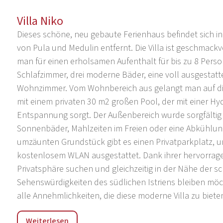
Villa Niko
Dieses schöne, neu gebaute Ferienhaus befindet sich in
von Pula und Medulin entfernt. Die Villa ist geschmackv
man für einen erholsamen Aufenthalt für bis zu 8 Person
Schlafzimmer, drei moderne Bäder, eine voll ausgestatt
Wohnzimmer. Vom Wohnbereich aus gelangt man auf die
mit einem privaten 30 m2 großen Pool, der mit einer Hyd
Entspannung sorgt. Der Außenbereich wurde sorgfältig
Sonnenbäder, Mahlzeiten im Freien oder eine Abkühlun
umzäunten Grundstück gibt es einen Privatparkplatz, u
kostenlosem WLAN ausgestattet. Dank ihrer hervorragend
Privatsphäre suchen und gleichzeitig in der Nähe der 
Sehenswürdigkeiten des südlichen Istriens bleiben möc
alle Annehmlichkeiten, die diese moderne Villa zu biete
Radeki Polje - ein ruhiges istrisches Dorf in der Nähe vo
Weiterlesen
ruhiges Dorf im grünen Hinterland des südlichen Istrie