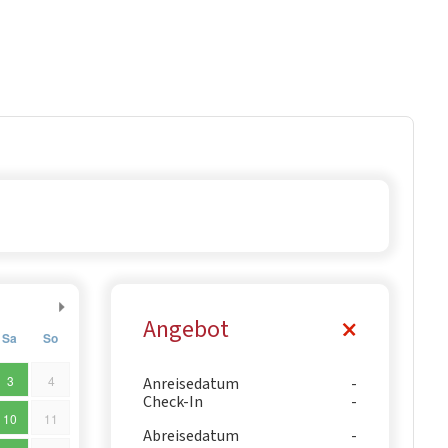
Angebot
Sa
So
3
4
Anreisedatum
Check-In
10
11
Abreisedatum