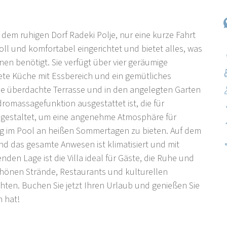
 dem ruhigen Dorf Radeki Polje, nur eine kurze Fahrt
oll und komfortabel eingerichtet und bietet alles, was
en benötigt. Sie verfügt über vier geräumige
ete Küche mit Essbereich und ein gemütliches
 überdachte Terrasse und in den angelegten Garten
romassagefunktion ausgestattet ist, die für
 gestaltet, um eine angenehme Atmosphäre für
g im Pool an heißen Sommertagen zu bieten. Auf dem
nd das gesamte Anwesen ist klimatisiert und mit
en Lage ist die Villa ideal für Gäste, die Ruhe und
schönen Strände, Restaurants und kulturellen
hten. Buchen Sie jetzt Ihren Urlaub und genießen Sie
n hat!
n Pula und Loborika Radeki Polje ist ein kleines,
ns, in der Nähe der Stadt Loborika und nur 10 km von