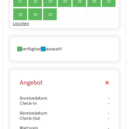
21
22
23
24
25
26
27
28
29
30
Löschen
verfügbar
auswahl
Angebot
Anreisedatum
Check-In
Abreisedatum
Check-Out
Mietpreis