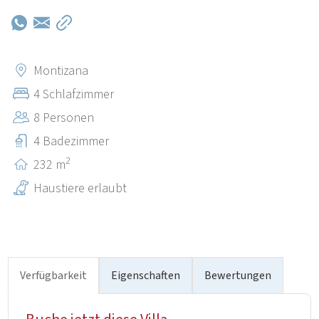
entfernt. Der nächste Markt und das nächste Restaurant
befinden sich nur 5 Minuten vom Dorf entfernt. Porec ist
eine touristische Stadt in Istrien, bekannt für seine
schöne Natur, blaues Meer, köstliche istrische Küche
Montizana
und lange Tradition im Tourismus.
4 Schlafzimmer
8 Personen
4 Badezimmer
2
232 m
Haustiere erlaubt
Verfügbarkeit
Eigenschaften
Bewertungen