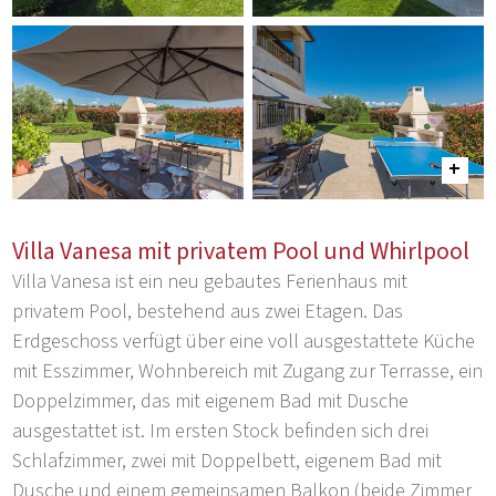
Villa Vanesa mit privatem Pool und Whirlpool
Villa Vanesa ist ein neu gebautes Ferienhaus mit
privatem Pool, bestehend aus zwei Etagen. Das
Erdgeschoss verfügt über eine voll ausgestattete Küche
mit Esszimmer, Wohnbereich mit Zugang zur Terrasse, ein
Doppelzimmer, das mit eigenem Bad mit Dusche
ausgestattet ist. Im ersten Stock befinden sich drei
Schlafzimmer, zwei mit Doppelbett, eigenem Bad mit
Dusche und einem gemeinsamen Balkon (beide Zimmer