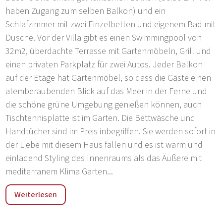
haben Zugang zum selben Balkon) und ein
Schlafzimmer mit zwei Einzelbetten und eigenem Bad mit
Dusche. Vor der Villa gibt es einen Swimmingpool von
32m2, überdachte Terrasse mit Gartenmöbeln, Grill und
einen privaten Parkplatz für zwei Autos. Jeder Balkon
auf der Etage hat Gartenmöbel, so dass die Gäste einen
atemberaubenden Blick auf das Meer in der Ferne und
die schöne grüne Umgebung genießen können, auch
Tischtennisplatte ist im Garten. Die Bettwäsche und
Handtücher sind im Preis inbegriffen. Sie werden sofort in
der Liebe mit diesem Haus fallen und es ist warm und
einladend Styling des Innenraums als das Äußere mit
mediterranem Klima Garten...
Die Villa Vanesa befindet sich im Dorf Montižana, 10 km
Weiterlesen
vom Stadtzentrum von Porec, 10 km von den Stränden
Zelena und Plava Laguna und 10 km vom Stadtstrand