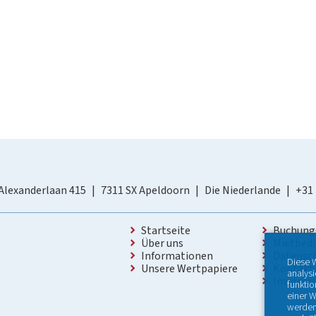
Alexanderlaan 415
7311 SX Apeldoorn
Die Niederlande
+31
Startseite
Buchung
Über uns
Mietbed
Informationen
Datensc
Diese 
Unsere Wertpapiere
Kontakt
analys
Impres
funktio
einer W
werden