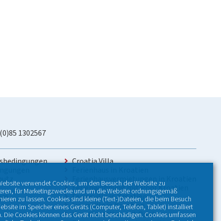
 (0)85 1302567
sbedingungen
Croatia Villa
ingungen
Ferienhaus in Kroatien
hutz
Ferienhausvermietungen in Kroatien
Website verwendet Cookies, um den Besuch der Website zu
Ferienwohnung mit Pool Kroatien
ieren, für Marketingzwecke und um die Website ordnungsgemäß
sum
Ferienvilla in Kroatien
nieren zu lassen. Cookies sind kleine (Text-)Dateien, die beim Besuch
Luxusvilla in Kroatien
ebsite im Speicher eines Geräts (Computer, Telefon, Tablet) installiert
Kroatien Villen mit Pool
. Die Cookies können das Gerät nicht beschädigen. Cookies umfassen