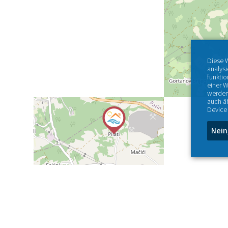
Diese 
analys
funktio
einer W
werden
auch ä
Device 
Nein