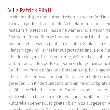
Villa Patrick Pilati
In einem ruhigen und authentischen istrischen Dorf in 
Steinvilla perfekt traditionelle Architektur mit moderne
restauriert, bietet das Haus eine warme und entspannt
Freunden. Die geräumige Innenausstattung ist auf max
Gästen stehen vier elegant eingerichtete Schlafzimmer z
Klimaanlage und Fernseher ausgestattet sind. Der ein
über für ein gemütliches Ambiente, während die voll a
verbunden ist, den perfekten Rahmen für gemeinsame M
Gefühl von Privatsphäre und Entspannung. Ein eingezä
überdachte Terrassen und ein Grillplatz ermöglichen es
genießen. Ein Kinderspielplatz und ein Privatparkplatz
zusätzliche Sicherheit sind der Parkplatz und die Auße
ist die Villa ein hervorragender Ausgangspunkt, um Ist
kulturellen Sehenswürdigkeiten bis hin zu ausgezeichn
eine ideale Wahl für Gäste, die ein authentisches istris