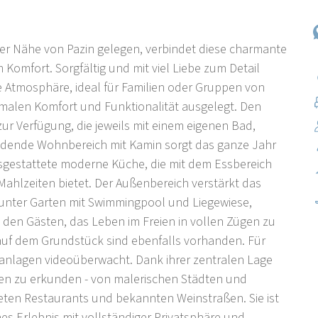
der Nähe von Pazin gelegen, verbindet diese charmante
m Komfort. Sorgfältig und mit viel Liebe zum Detail
e Atmosphäre, ideal für Familien oder Gruppen von
imalen Komfort und Funktionalität ausgelegt. Den
ur Verfügung, die jeweils mit einem eigenen Bad,
ladende Wohnbereich mit Kamin sorgt das ganze Jahr
usgestattete moderne Küche, die mit dem Essbereich
ahlzeiten bietet. Der Außenbereich verstärkt das
unter Garten mit Swimmingpool und Liegewiese,
 den Gästen, das Leben im Freien in vollen Zügen zu
 auf dem Grundstück sind ebenfalls vorhanden. Für
nanlagen videoüberwacht. Dank ihrer zentralen Lage
rien zu erkunden - von malerischen Städten und
eten Restaurants und bekannten Weinstraßen. Sie ist
ches Erlebnis mit vollständiger Privatsphäre und