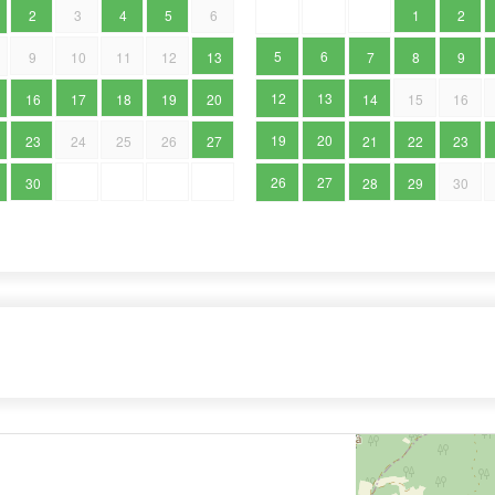
2
3
4
5
6
1
2
5
6
9
10
11
12
13
7
8
9
12
13
16
17
18
19
20
14
15
16
19
20
23
24
25
26
27
21
22
23
26
27
30
28
29
30