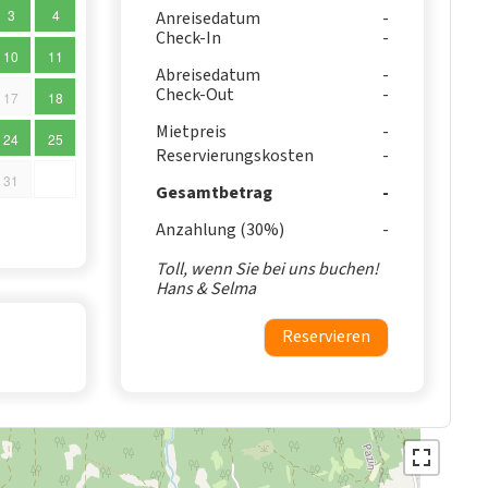
3
4
Anreisedatum
Check-In
10
11
Abreisedatum
Check-Out
17
18
Mietpreis
24
25
Reservierungskosten
31
Gesamtbetrag
Anzahlung (30%)
Toll, wenn Sie bei uns buchen!
Hans & Selma
Reservieren