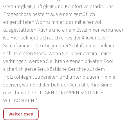
Geräumigkeit, Luftigkeit und Komfort verstärkt. Das
Erdgeschoss besteht aus einem gemütlich
eingerichteten Wohnzimmer, das mit einer voll
ausgestatteten Küche und einem Esszimmer verbunden
ist. Hier befindet sich auch eines der 4 luxuriösen
Schlafzimmer. Die übrigen drei Schlafzimmer befinden
sich im ersten Stock. Wenn Sie lieber Zeit im Freien
verbringen, werden Sie Ihren eigenen privaten Pool
sicherlich genießen, köstliche Gerichte auf dem
Holzkohlegrill zubereiten und unter blauem Himmel
speisen, während der Duft der Adria alle Ihre Sinne
umschmeichelt. JUGENDGRUPPEN SIND NICHT
WILLKOMMEN!“
„Pomer ist ein kleiner Ort in der Nähe von Pula mit
Weiterlesen
zahlreichen Ferienhäusern und Annehmlichkeiten für
einen angenehmen, aktiven Urlaub. Pomer ist von allen