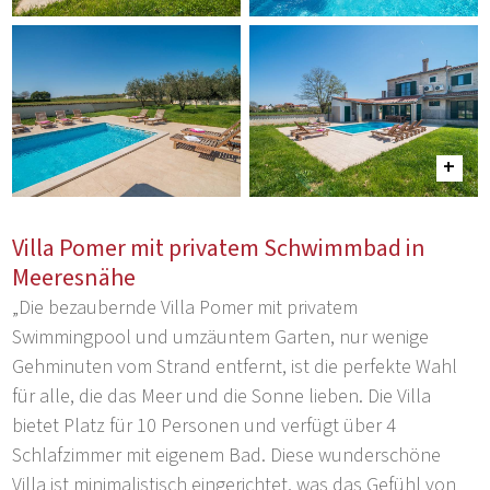
Villa Pomer mit privatem Schwimmbad in
Meeresnähe
„Die bezaubernde Villa Pomer mit privatem
Swimmingpool und umzäuntem Garten, nur wenige
Gehminuten vom Strand entfernt, ist die perfekte Wahl
für alle, die das Meer und die Sonne lieben. Die Villa
bietet Platz für 10 Personen und verfügt über 4
Schlafzimmer mit eigenem Bad. Diese wunderschöne
Villa ist minimalistisch eingerichtet, was das Gefühl von