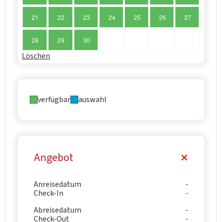
21
22
23
24
25
26
27
28
29
30
Löschen
verfügbar
auswahl
Angebot
Anreisedatum
Check-In
Abreisedatum
Check-Out