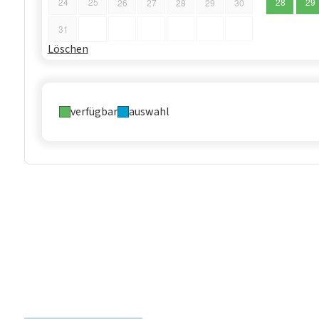
24
25
28
29
26
27
28
29
30
31
Löschen
verfügbar
auswahl