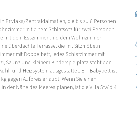
n in Privlaka/Zentraldalmatien, die bis zu 8 Personen
ohnzimmer mit einem Schlafsofa für zwei Personen.
, die mit dem Esszimmer und dem Wohnzimmer
ne überdachte Terrasse, die mit Sitzmöbeln
fzimmer mit Doppelbett, jedes Schlafzimmer mit
uzzi, Sauna und kleinem Kinderspielplatz steht den
ühl- und Heizsystem ausgestattet. Ein Babybett ist
0 kg gegen Aufpreis erlaubt. Wenn Sie einen
in der Nähe des Meeres planen, ist die Villa St.Vid 4
as auf einer weitläufigen, flachen Halbinsel liegt. Auf
ränden umschlossen, ist es die wichtigste Verbindung
ordosten und der Insel Vir im Westen. Auf der
r die Fischertradition bekannt, die seit Jahrzehnten
ang der sehr Hafen im Westen beginnt eine