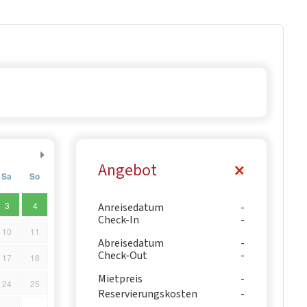
Angebot
Sa
So
3
4
Anreisedatum
Check-In
10
11
Abreisedatum
Check-Out
17
18
Mietpreis
24
25
Reservierungskosten