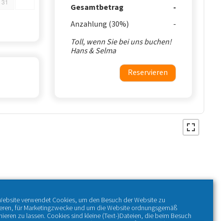
31
Gesamtbetrag
Anzahlung (30%)
Toll, wenn Sie bei uns buchen!
Hans & Selma
Reservieren
Website verwendet Cookies, um den Besuch der Website zu
ieren, für Marketingzwecke und um die Website ordnungsgemäß
nieren zu lassen. Cookies sind kleine (Text-)Dateien, die beim Besuch