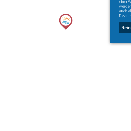
einer W
werden
auch ä
Device 
Nein