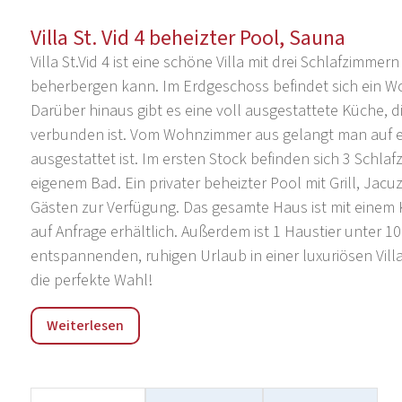
Villa St. Vid 4 beheizter Pool, Sauna
Villa St.Vid 4 ist eine schöne Villa mit drei Schlafzimmer
beherbergen kann. Im Erdgeschoss befindet sich ein W
Darüber hinaus gibt es eine voll ausgestattete Küche
verbunden ist. Vom Wohnzimmer aus gelangt man auf ei
ausgestattet ist. Im ersten Stock befinden sich 3 Schla
eigenem Bad. Ein privater beheizter Pool mit Grill, Jac
Gästen zur Verfügung. Das gesamte Haus ist mit einem K
auf Anfrage erhältlich. Außerdem ist 1 Haustier unter 1
entspannenden, ruhigen Urlaub in einer luxuriösen Villa 
die perfekte Wahl!
Privlaka ist ein malerisches Touristen- und Fischerdorf, d
Weiterlesen
allen drei Seiten von kristallklaren Sand- und Mantelst
zwischen der ältesten kroatischen Königsstadt Nin im N
Regionalstraße Zadar-Nin-Insel Vir. Attraktionen sind fü
von Generation zu Generation weitergegeben wird. Entl