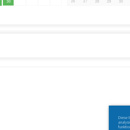
26
27
30
28
29
30
Diese 
analys
funktio