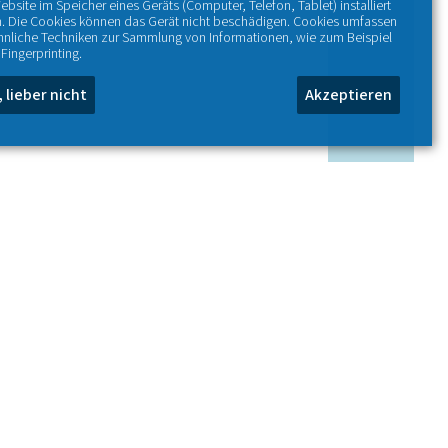
ebsite im Speicher eines Geräts (Computer, Telefon, Tablet) installiert
. Die Cookies können das Gerät nicht beschädigen. Cookies umfassen
hnliche Techniken zur Sammlung von Informationen, wie zum Beispiel
Fingerprinting.
, lieber nicht
Akzeptieren
+
−