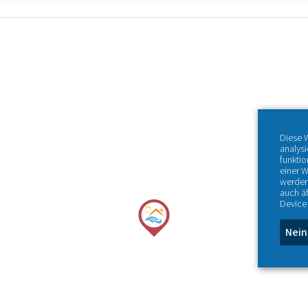
Diese 
analys
funktio
einer W
werden
auch ä
Device 
Nein