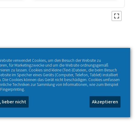
Website verwendet Cookies, um den Besuch der Website zu
ieren, für Marketingzwecke und um die Website ordnungsgemäß
nieren zu lassen. Cookies sind kleine (Text-)Dateien, die beim Besuch
ebsite im Speicher eines Geräts (Computer, Telefon, Tablet) installiert
. Die Cookies können das Gerät nicht beschädigen. Cookies umfassen
hnliche Techniken zur Sammlung von Informationen, wie zum Beispiel
Fingerprinting.
, lieber nicht
Akzeptieren