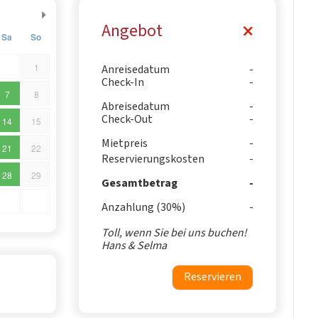
Angebot
Sa
So
1
Anreisedatum
Check-In
7
8
Abreisedatum
Check-Out
14
15
Mietpreis
21
22
Reservierungskosten
28
29
Gesamtbetrag
Anzahlung (30%)
Toll, wenn Sie bei uns buchen!
Hans & Selma
Reservieren