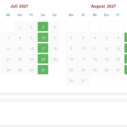
Juli
2027
August
2027
Mi
Do
Fr
Sa
So
Mo
Di
Mi
Do
Fr
1
2
3
4
2
3
7
8
9
10
11
4
5
6
9
10
14
15
16
17
18
11
12
13
16
17
21
22
23
24
25
18
19
20
23
24
28
29
30
31
25
26
27
30
31