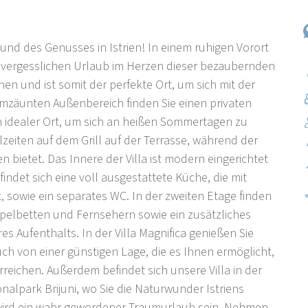
 und des Genusses in Istrien! In einem ruhigen Vorort
unvergesslichen Urlaub im Herzen dieser bezaubernden
onen und ist somit der perfekte Ort, um sich mit der
mzäunten Außenbereich finden Sie einen privaten
 idealer Ort, um sich an heißen Sommertagen zu
lzeiten auf dem Grill auf der Terrasse, während der
 bietet. Das Innere der Villa ist modern eingerichtet
indet sich eine voll ausgestattete Küche, die mit
sowie ein separates WC. In der zweiten Etage finden
pelbetten und Fernsehern sowie ein zusätzliches
es Aufenthalts. In der Villa Magnifica genießen Sie
ch von einer günstigen Lage, die es Ihnen ermöglicht,
reichen. Außerdem befindet sich unsere Villa in der
park Brijuni, wo Sie die Naturwunder Istriens
a wird ein wahr gewordener Traumurlaub sein. Nehmen