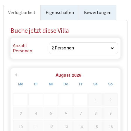
Nationalparks Brijuni und das mittelalterliche Vodnjan zu
besuchen, dessen Kirche des heiligen Blasius den
Verfügbarkeit
Eigenschaften
Bewertungen
höchsten Glockenturm Istriens und die ältesten
europäischen Mumien beherbergt.
Buche jetzt diese Villa
Anzahl
Personen
August
2026
Mo
Di
Mi
Do
Fr
Sa
So
1
2
6
3
4
5
7
8
9
10
11
12
13
14
15
16