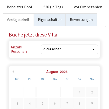
Barbariga zu entdecken, die Inseln des Nationalparks
Beheizter Pool
€36 (je Tag)
vor Ort bezahlen
Brijuni und das mittelalterliche Vodnjan zu besuchen,
dessen Kirche St. Blaise den höchsten Glockenturm
Verfügbarkeit
Eigenschaften
Bewertungen
Istriens und die ältesten europäischen Mumien besitzt.
Buche jetzt diese Villa
Anzahl
Personen
August
2026
Mo
Di
Mi
Do
Fr
Sa
So
1
2
9
3
4
5
6
7
8