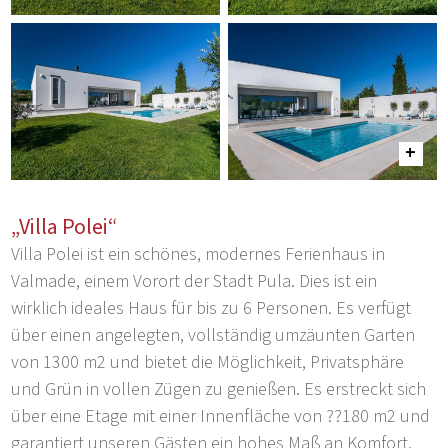
„Villa Polei“
Villa Polei ist ein schönes, modernes Ferienhaus in
Valmade, einem Vorort der Stadt Pula. Dies ist ein
wirklich ideales Haus für bis zu 6 Personen. Es verfügt
über einen angelegten, vollständig umzäunten Garten
von 1300 m2 und bietet die Möglichkeit, Privatsphäre
und Grün in vollen Zügen zu genießen. Es erstreckt sich
über eine Etage mit einer Innenfläche von ??180 m2 und
garantiert unseren Gästen ein hohes Maß an Komfort.