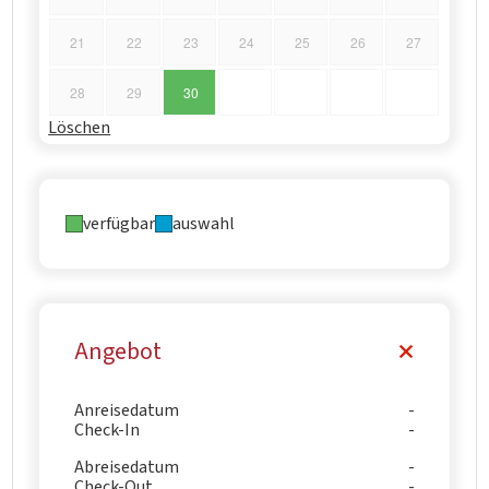
21
22
23
24
25
26
27
28
29
30
Löschen
verfügbar
auswahl
Angebot
Anreisedatum
Check-In
Abreisedatum
Check-Out