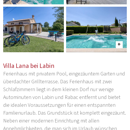
Villa Lana bei Labin
Ferienhaus mit privatem Pool, eingezäuntem Garten und
überdachter Grillterrasse. Das Ferienhaus mit zwei
Schlafzimmern liegt in dem kleinen Dorf nur wenige
Autominuten von Labin und Rabac entfernt und bietet
die idealen Voraussetzungen für einen entspannten
Familienurlaub. Das Grundstück ist komplett eingezäunt.
Neben einer modernen Einrichtung mit allen
Annehmlichkeiten, die man sich im Urlaub wünschen