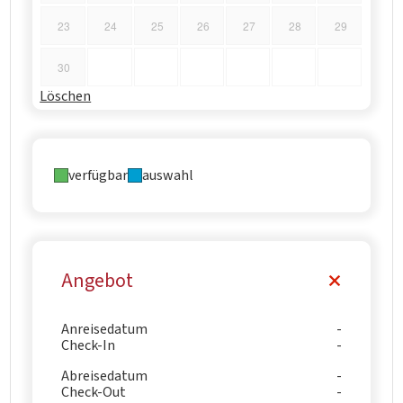
23
24
25
26
27
28
29
30
Löschen
verfügbar
auswahl
Angebot
Anreisedatum
Check-In
Abreisedatum
Check-Out