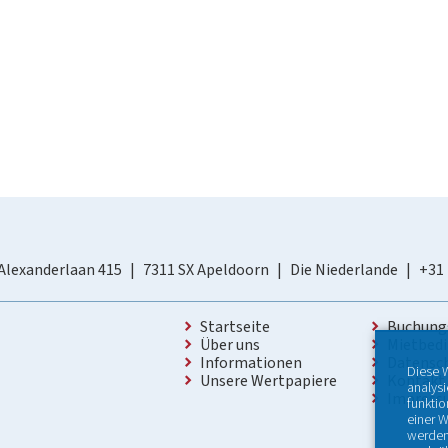
Alexanderlaan 415
7311 SX Apeldoorn
Die Niederlande
+31
Startseite
Buchung
Über uns
Mietbed
Informationen
Datensc
Diese 
Unsere Wertpapiere
Kontakt
analys
Impres
funktio
einer W
werden