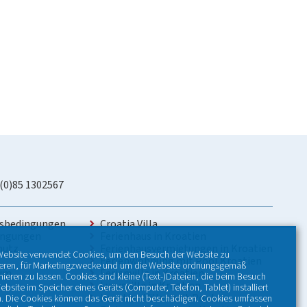
 (0)85 1302567
sbedingungen
Croatia Villa
ingungen
Ferienhaus in Kroatien
hutz
Ferienhausvermietungen in Kroatien
Website verwendet Cookies, um den Besuch der Website zu
Ferienwohnung mit Pool Kroatien
ieren, für Marketingzwecke und um die Website ordnungsgemäß
sum
Ferienvilla in Kroatien
nieren zu lassen. Cookies sind kleine (Text-)Dateien, die beim Besuch
Luxusvilla in Kroatien
ebsite im Speicher eines Geräts (Computer, Telefon, Tablet) installiert
Kroatien Villen mit Pool
. Die Cookies können das Gerät nicht beschädigen. Cookies umfassen