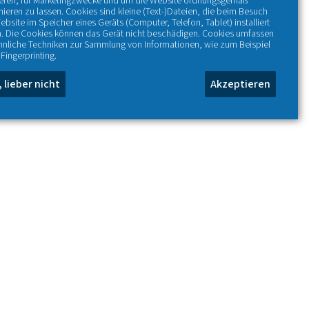
ieren, für Marketingzwecke und um die Website ordnungsgemäß
nieren zu lassen. Cookies sind kleine (Text-)Dateien, die beim Besuch
ebsite im Speicher eines Geräts (Computer, Telefon, Tablet) installiert
. Die Cookies können das Gerät nicht beschädigen. Cookies umfassen
hnliche Techniken zur Sammlung von Informationen, wie zum Beispiel
Fingerprinting.
, lieber nicht
Akzeptieren
+
−