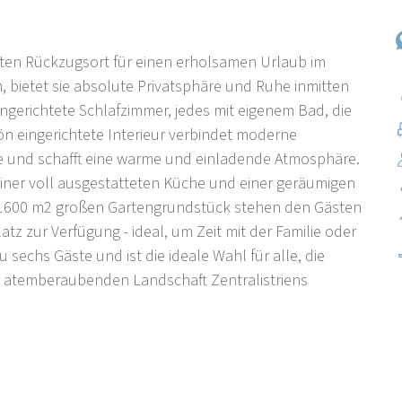
fekten Rückzugsort für einen erholsamen Urlaub im
, bietet sie absolute Privatsphäre und Ruhe inmitten
ingerichtete Schlafzimmer, jedes mit eigenem Bad, die
 eingerichtete Interieur verbindet moderne
e und schafft eine warme und einladende Atmosphäre.
einer voll ausgestatteten Küche und einer geräumigen
dem 1600 m2 großen Gartengrundstück stehen den Gästen
tz zur Verfügung - ideal, um Zeit mit der Familie oder
u sechs Gäste und ist die ideale Wahl für alle, die
 atemberaubenden Landschaft Zentralistriens
h von Poreč und 19 km südwestlich von Pazin. Sie liegt
(D-48, D-302) durch den Učka-Tunnel und den Pula-
Landwirtschaft und Viehzucht tätig. In Anbetracht der
on Bedeutung. Die Siedlung hat den Charakter einer