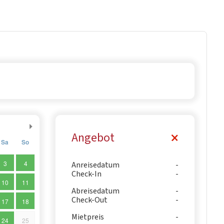
Angebot
Sa
So
3
4
Anreisedatum
Check-In
10
11
Abreisedatum
Check-Out
17
18
Mietpreis
24
25