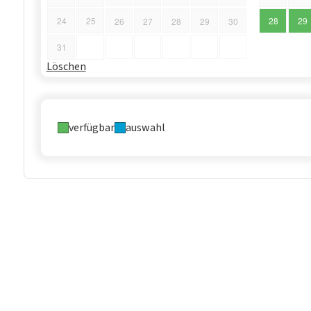
24
25
28
29
26
27
28
29
30
31
Löschen
verfügbar
auswahl