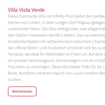
Villa Vista Verde
Diese charmante Villa mit Infinity-Pool bietet den per
Herzen von Istrien. In dem ruhigen Dorf Majkusi gelegen
unberührter Natur. Die Villa verfügt über zwei elegant e
den Gästen maximalen Komfort bieten. Das wunderschön
Annehmlichkeiten mit authentischem istrischem Charm
Der offene Wohn- und Essbereich erstreckt sich bis zu 
Terrasse, die ideal für Mahlzeiten im Freien ist. Auf 
ein privater Swimmingpool, Sonnenliegen und ein Grillpla
Freunden zu verbringen. Diese Villa bietet Platz für bis z
Ruhe, Komfort und einen Hauch von Luxus inmitten der
suchen.
Baderna ist eine kleine Stadt in Poreština, 13 km östlic
Weiterlesen
an der Kreuzung der Staatsstraßen Poreč-Pazin-Rijeka 
Kopar-Trieste-Tunnel (D-21). Die Einwohner sind in der 
Lage an einer Kreuzung ist auch der Transittourismus v