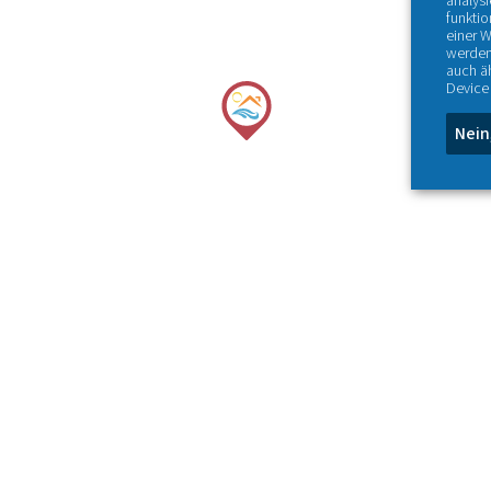
analys
funktio
einer W
werden
auch ä
Device 
Nein