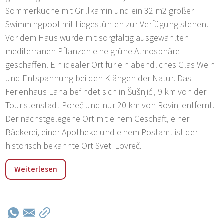
Sommerküche mit Grillkamin und ein 32 m2 großer
Swimmingpool mit Liegestühlen zur Verfügung stehen.
Vor dem Haus wurde mit sorgfältig ausgewählten
mediterranen Pflanzen eine grüne Atmosphäre
geschaffen. Ein idealer Ort für ein abendliches Glas Wein
und Entspannung bei den Klängen der Natur. Das
Ferienhaus Lana befindet sich in Šušnjići, 9 km von der
Touristenstadt Poreč und nur 20 km von Rovinj entfernt.
Der nächstgelegene Ort mit einem Geschäft, einer
Bäckerei, einer Apotheke und einem Postamt ist der
historisch bekannte Ort Sveti Lovreč.
Das Ferienhaus Lana befindet sich in Šušnjići, 9 km von
Weiterlesen
der Touristenstadt Poreč und nur 20 km von Rovinj
entfernt. Der nächstgelegene Ort mit einem Geschäft,
einer Bäckerei, einer Apotheke und einem Postamt ist
der historisch bekannte Ort Sveti Lovreč. Die Umgebung