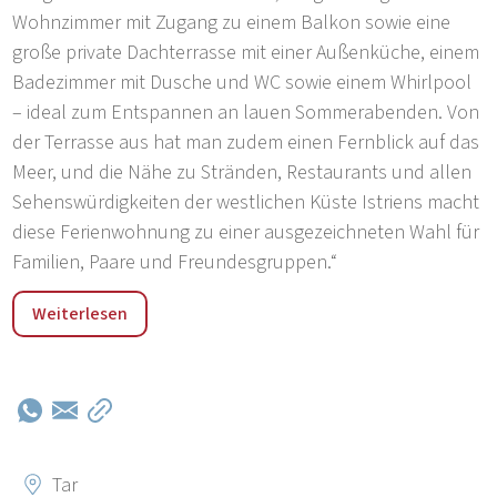
Wohnzimmer mit Zugang zu einem Balkon sowie eine
große private Dachterrasse mit einer Außenküche, einem
Badezimmer mit Dusche und WC sowie einem Whirlpool
– ideal zum Entspannen an lauen Sommerabenden. Von
der Terrasse aus hat man zudem einen Fernblick auf das
Meer, und die Nähe zu Stränden, Restaurants und allen
Sehenswürdigkeiten der westlichen Küste Istriens macht
diese Ferienwohnung zu einer ausgezeichneten Wahl für
Familien, Paare und Freundesgruppen.“
„Tar ist ein ruhiges und modernes istrisches Dorf
Weiterlesen
zwischen Poreč und Novigrad, nur wenige Autominuten
vom berühmten Ferienort Lanterna und wunderschönen
Stränden entfernt. Es eignet sich ideal für einen
erholsamen Urlaub und bietet eine großartige
Kombination aus authentischer istrischer Atmosphäre,
Natur und Nähe zum Meer. In Tar gibt es Restaurants,
Tar