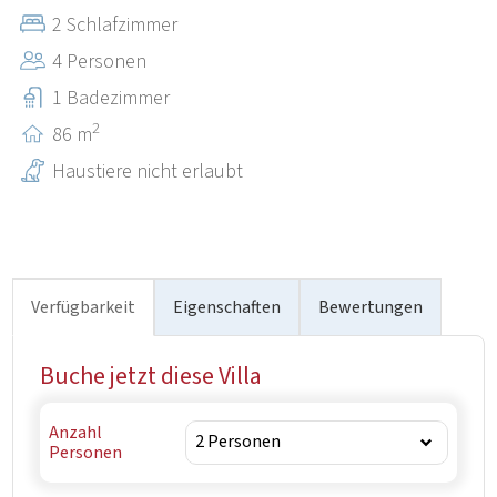
Cafés, Geschäfte und zahlreiche Radwege, während
2 Schlafzimmer
beliebte Ausflugsziele und Sehenswürdigkeiten an der
4 Personen
Westküste Istriens mit dem Auto leicht zu erreichen
sind.“
1 Badezimmer
2
86 m
Haustiere nicht erlaubt
Verfügbarkeit
Eigenschaften
Bewertungen
Buche jetzt diese Villa
Anzahl
Personen