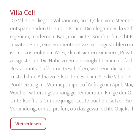
Villa Celi
Die Villa Celi liegt in Valbandon, nur 1,4 km vom Meer e
entspannenden Urlaub in Istrien. Die elegante Villa ver
eigenem, modernem Bad, und bietet Komfort für acht 
privaten Pool, eine Sonnenterrasse mit Liegestühlen und 
ist mit kostenlosem Wi-Fi, klimatisierten Zimmern, Priv
ausgestattet. Die Nähe zu Pula ermöglicht einen einfa
Restaurants, Cafés und Geschäften, während die schönen
kristallklare Adria zu erkunden. Buchen Sie die Villa Cel
Poolheizung mit Wärmepumpe auf Anfrage im April, Mai,
Woche - witterungsabhängige Temperatur. Einige der O
Unterkunft als Gruppe junger Leute buchen, setzen Sie s
Verbindung, um zu prüfen, ob das gewünschte Objekt Ih
Valbandon ist ein kleiner Ort an der westlichen Küste Ist
Weiterlesen
Gemeinde Fažana und hat weniger als zweitausend E
viele Menschen gerne hierher, weil sie das Meer, den v