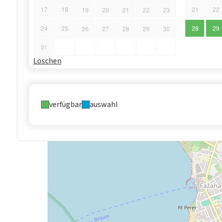
17
18
21
22
19
20
21
22
23
24
25
28
29
26
27
28
29
30
31
Löschen
verfügbar
auswahl