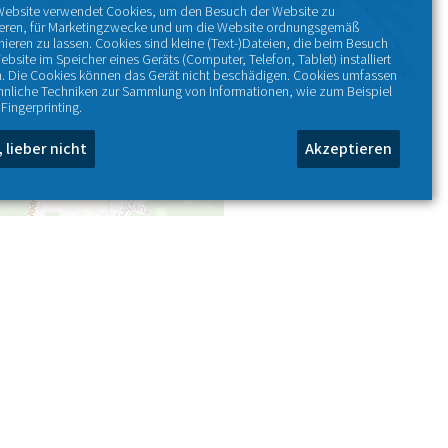
Website verwendet Cookies, um den Besuch der Website zu
ieren, für Marketingzwecke und um die Website ordnungsgemäß
nieren zu lassen. Cookies sind kleine (Text-)Dateien, die beim Besuch
ebsite im Speicher eines Geräts (Computer, Telefon, Tablet) installiert
. Die Cookies können das Gerät nicht beschädigen. Cookies umfassen
hnliche Techniken zur Sammlung von Informationen, wie zum Beispiel
Fingerprinting.
, lieber nicht
Akzeptieren
+