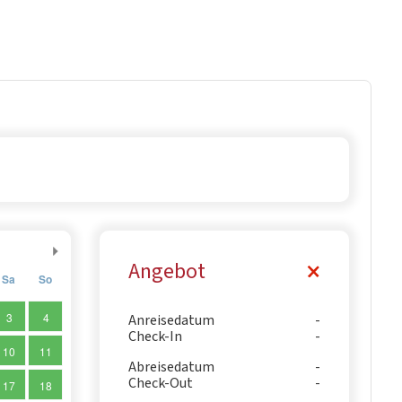
Angebot
Sa
So
3
4
Anreisedatum
Check-In
10
11
Abreisedatum
Check-Out
17
18