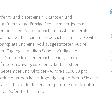
ntfernt, und bietet einen luxuriösen und
fügt über vier geräumige Schlafzimmer, jedes mit
Personen. Der Außenbereich umfasst einen großen
einen Grill mit einem Essbereich im Freien. Die Villa
atparkplatz und einer voll ausgestatteten Küche
chen Zugang zu antiken Sehenswürdigkeiten,
 Strände leicht zu erreichen sind, um die
i für einen unvergesslichen Urlaub in Istrien.
 September und Oktober - Aufpreis €200,00 pro
bjekte erlauben keine Jugendgruppen. Wenn Sie eine
ich bitte vor der Reservierung mit unserer Agentur in
ren Aufenthalt erlaubt.
riens in der Nähe von Pula. Es ist ein Teil der
inwohner. Aber während der Sommersaison kommen
oll ausgestatteten Campingplatz und das