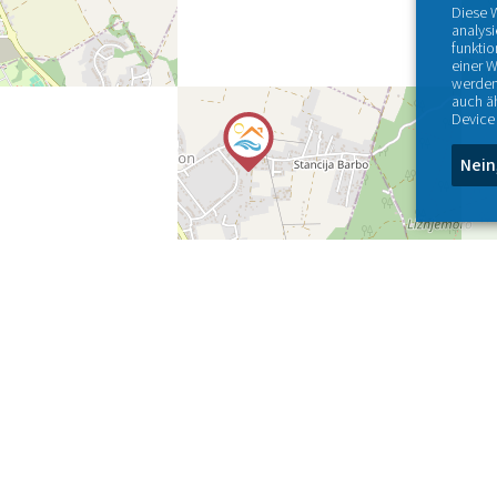
Diese 
analys
funktio
einer W
werden
auch ä
Device 
Nein