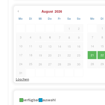
August
2026
Mo
Di
Mi
Do
Fr
Sa
So
Mo
Di
1
1
2
6
3
4
7
8
5
7
8
9
10
11
14
15
12
13
14
15
16
17
18
21
22
19
20
21
22
23
24
25
28
29
26
27
28
29
30
31
Löschen
verfügbar
auswahl