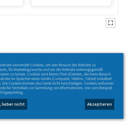
Website verwendet Cookies, um den Besuch der Website zu
ieren, für Marketingzwecke und um die Website ordnungsgemäß
nieren zu lassen. Cookies sind kleine (Text-)Dateien, die beim Besuch
ebsite im Speicher eines Geräts (Computer, Telefon, Tablet) installiert
. Die Cookies können das Gerät nicht beschädigen. Cookies umfassen
hnliche Techniken zur Sammlung von Informationen, wie zum Beispiel
Fingerprinting.
, lieber nicht
Akzeptieren