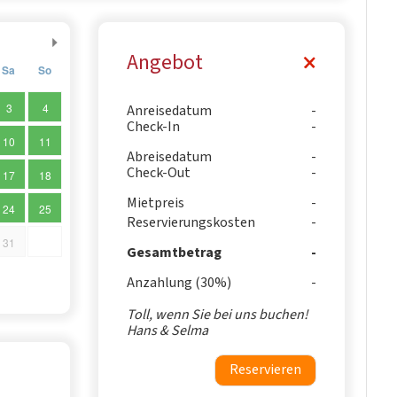
Angebot
Sa
So
3
4
Anreisedatum
Check-In
10
11
Abreisedatum
Check-Out
17
18
Mietpreis
24
25
Reservierungskosten
31
Gesamtbetrag
Anzahlung (30%)
Toll, wenn Sie bei uns buchen!
Hans & Selma
Reservieren