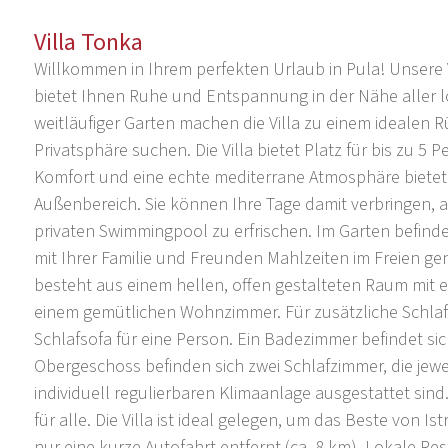
Villa Tonka
Willkommen in Ihrem perfekten Urlaub in Pula! Unsere V
bietet Ihnen Ruhe und Entspannung in der Nähe aller lo
weitläufiger Garten machen die Villa zu einem idealen 
Privatsphäre suchen. Die Villa bietet Platz für bis zu 5 
Komfort und eine echte mediterrane Atmosphäre bietet.
Außenbereich. Sie können Ihre Tage damit verbringen, a
privaten Swimmingpool zu erfrischen. Im Garten befindet 
mit Ihrer Familie und Freunden Mahlzeiten im Freien 
besteht aus einem hellen, offen gestalteten Raum mit 
einem gemütlichen Wohnzimmer. Für zusätzliche Schla
Schlafsofa für eine Person. Ein Badezimmer befindet sic
Obergeschoss befinden sich zwei Schlafzimmer, die jew
individuell regulierbaren Klimaanlage ausgestattet sin
für alle. Die Villa ist ideal gelegen, um das Beste von 
nur eine kurze Autofahrt entfernt (ca. 8 km). Lokale Re