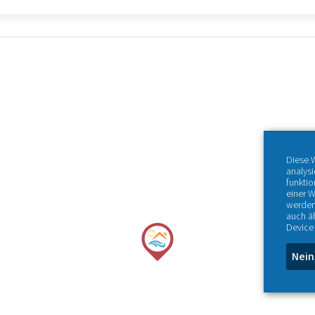
Diese 
analys
funktio
einer W
werden
auch ä
Device 
Nein