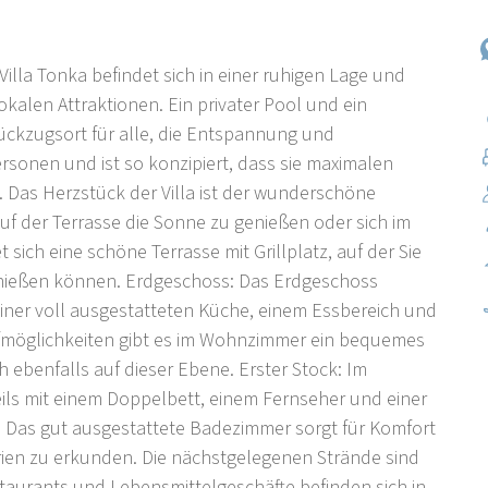
illa Tonka befindet sich in einer ruhigen Lage und
kalen Attraktionen. Ein privater Pool und ein
Rückzugsort für alle, die Entspannung und
Personen und ist so konzipiert, dass sie maximalen
 Das Herzstück der Villa ist der wunderschöne
uf der Terrasse die Sonne zu genießen oder sich im
sich eine schöne Terrasse mit Grillplatz, auf der Sie
genießen können. Erdgeschoss: Das Erdgeschoss
einer voll ausgestatteten Küche, einem Essbereich und
fmöglichkeiten gibt es im Wohnzimmer ein bequemes
h ebenfalls auf dieser Ebene. Erster Stock: Im
eils mit einem Doppelbett, einem Fernseher und einer
d. Das gut ausgestattete Badezimmer sorgt für Komfort
Istrien zu erkunden. Die nächstgelegenen Strände sind
staurants und Lebensmittelgeschäfte befinden sich in