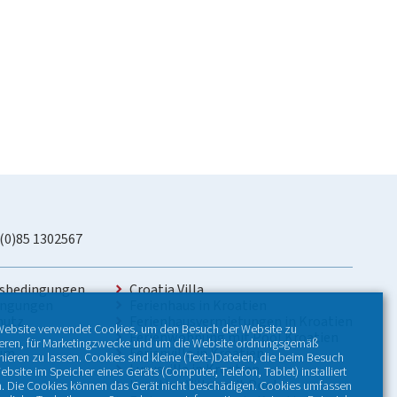
 (0)85 1302567
sbedingungen
Croatia Villa
ingungen
Ferienhaus in Kroatien
hutz
Ferienhausvermietungen in Kroatien
Website verwendet Cookies, um den Besuch der Website zu
Ferienwohnung mit Pool Kroatien
ieren, für Marketingzwecke und um die Website ordnungsgemäß
sum
Ferienvilla in Kroatien
nieren zu lassen. Cookies sind kleine (Text-)Dateien, die beim Besuch
Luxusvilla in Kroatien
ebsite im Speicher eines Geräts (Computer, Telefon, Tablet) installiert
Kroatien Villen mit Pool
. Die Cookies können das Gerät nicht beschädigen. Cookies umfassen