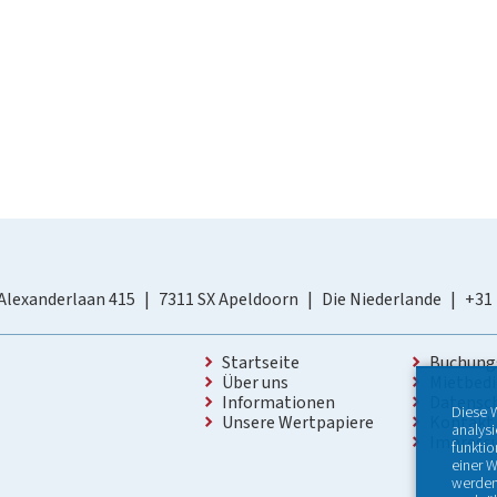
Alexanderlaan 415
7311 SX Apeldoorn
Die Niederlande
+31
Startseite
Buchung
Über uns
Mietbed
Informationen
Datensc
Diese 
Unsere Wertpapiere
Kontakt
analys
Impres
funktio
einer W
werden