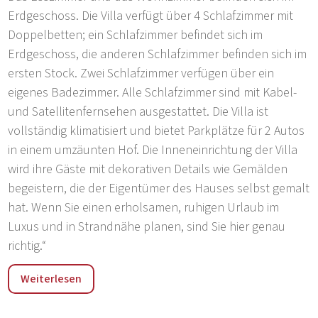
Erdgeschoss. Die Villa verfügt über 4 Schlafzimmer mit
Doppelbetten; ein Schlafzimmer befindet sich im
Erdgeschoss, die anderen Schlafzimmer befinden sich im
ersten Stock. Zwei Schlafzimmer verfügen über ein
eigenes Badezimmer. Alle Schlafzimmer sind mit Kabel-
und Satellitenfernsehen ausgestattet. Die Villa ist
vollständig klimatisiert und bietet Parkplätze für 2 Autos
in einem umzäunten Hof. Die Inneneinrichtung der Villa
wird ihre Gäste mit dekorativen Details wie Gemälden
begeistern, die der Eigentümer des Hauses selbst gemalt
hat. Wenn Sie einen erholsamen, ruhigen Urlaub im
Luxus und in Strandnähe planen, sind Sie hier genau
richtig.“
„Die Villa Galeria befindet sich in Žbandaj. Žbandaj ist ein
Weiterlesen
ruhiges Dorf, 8 km vom Zentrum von Poreč entfernt, mit
wunderschönen Stränden in der näheren