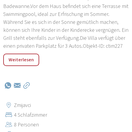
Badewanne.Vor dem Haus befindet sich eine Terrasse mit
Swimmingpool, ideal zur Erfrischung im Sommer.
Während Sie es sich in der Sonne gemütlich machen,
können sich Ihre Kinder in der Kinderecke vergnügen. Ein
Grill steht ebenfalls zur Verfügung.Die Villa verfügt über
einen privaten Parkplatz für 3 Autos.Objekt-ID: ctim227
„Die Region Imotski liegt hinter dem Biokovo-Gebirge im
Weiterlesen
dalmatinischen Hinterland. Imotski ist eine sehr
malerische Stadt mit vielen Cafés und Restaurants.
Außerdem gibt es dort ein großes Einkaufszentrum. Die
bedeutendsten Sehenswürdigkeiten sind die alte
Festung Topan. Unterhalb von Topan liegt der Blaue
See, ein beliebter Spazierweg und in den
Zmijavci
Sommermonaten der Hauptstrand von Imotski. In
4 Schlafzimmer
unmittelbarer Nähe (1,5 km) befindet sich der Rote See,
8 Personen
der mit einer Tiefe von 528 Metern tiefste Karstsee