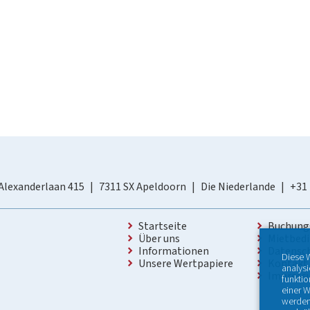
Alexanderlaan 415
7311 SX Apeldoorn
Die Niederlande
+31
Startseite
Buchung
Über uns
Mietbed
Informationen
Datensc
Diese 
Unsere Wertpapiere
Kontakt
analys
Impres
funktio
einer W
werden