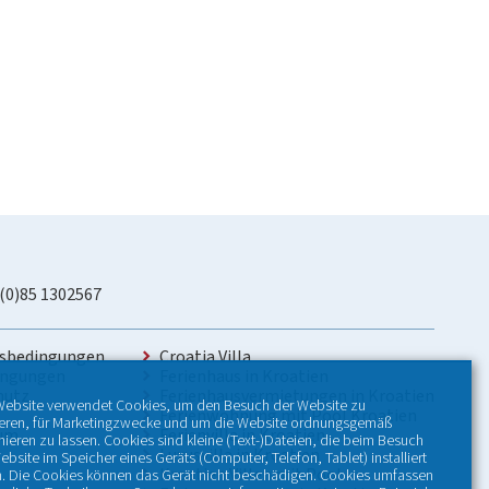
 (0)85 1302567
sbedingungen
Croatia Villa
ingungen
Ferienhaus in Kroatien
hutz
Ferienhausvermietungen in Kroatien
Website verwendet Cookies, um den Besuch der Website zu
Ferienwohnung mit Pool Kroatien
ieren, für Marketingzwecke und um die Website ordnungsgemäß
sum
Ferienvilla in Kroatien
nieren zu lassen. Cookies sind kleine (Text-)Dateien, die beim Besuch
Luxusvilla in Kroatien
ebsite im Speicher eines Geräts (Computer, Telefon, Tablet) installiert
Kroatien Villen mit Pool
. Die Cookies können das Gerät nicht beschädigen. Cookies umfassen